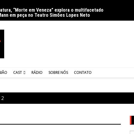
ratura, “Morte em Veneza” explora o multifacetado
Delíri
Mann em peça no Teatro Simões Lopes Neto
NIÃO
CAST
RÁDIO
SOBRE NÓS
CONTATO
 2