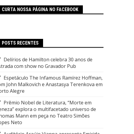
CURTA NOSSA PÁGINA NO FACEBOOK
POSTS RECENTES
Delírios de Hamilton celebra 30 anos de
strada com show no Gravador Pub
Espetáculo The Infamous Ramírez Hoffman,
om John Malkovich e Anastasya Terenkova em
orto Alegre
Prêmio Nobel de Literatura, “Morte em
eneza” explora o multifacetado universo de
homas Mann em peça no Teatro Simões
opes Neto
Auditório Araújo Vianna apresenta Emicida