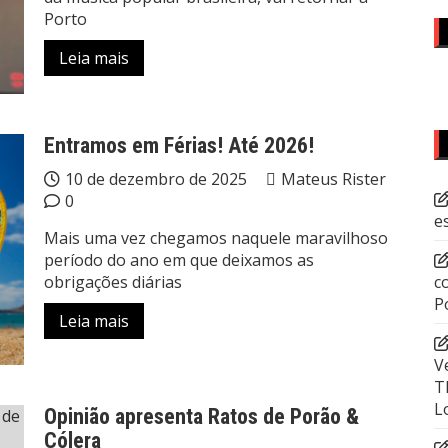
Porto
Leia mais
Entramos em Férias! Até 2026!
10 de dezembro de 2025
Mateus Rister
0
e
Mais uma vez chegamos naquele maravilhoso
período do ano em que deixamos as
obrigações diárias
c
P
Leia mais
V
T
L
Opinião apresenta Ratos de Porão &
Cólera