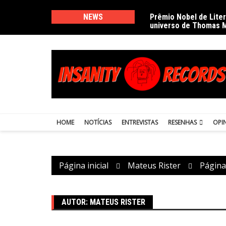
Ir
para
NEWS
Prêmio Nobel de Lite
universo de Thomas 
o
conteúdo
HOME
NOTÍCIAS
ENTREVISTAS
RESENHAS
OPI
Página inicial
Mateus Rister
Página
AUTOR:
MATEUS RISTER