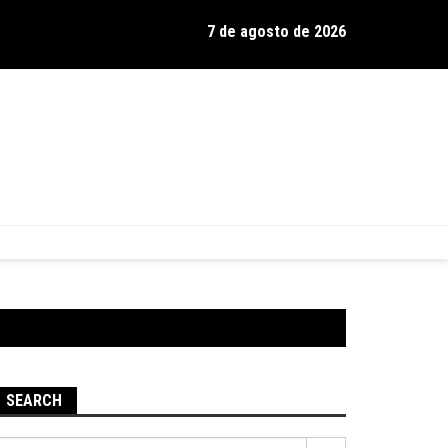
7 de agosto de 2026
os de Hamilton celebra 30 anos de estrada com show no Gravador
SEARCH
Pesquisar