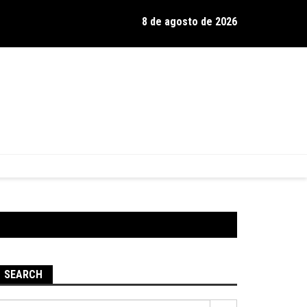
8 de agosto de 2026
os de Hamilton celebra 30 anos de estrada com show no Gravador
SEARCH
Pesquisar