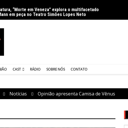
ratura, “Morte em Veneza” explora o multifacetado
Delíri
Mann em peça no Teatro Simões Lopes Neto
NIÃO
CAST
RÁDIO
SOBRE NÓS
CONTATO
Notícias
Opinião apresenta Camisa de Vênus