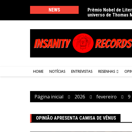
Ir
para
NEWS
Prêmio Nobel de Lite
universo de Thomas 
o
conteúdo
HOME
NOTÍCIAS
ENTREVISTAS
RESENHAS
OPI
Página inicial
2026
fevereiro
9
OPINIÃO APRESENTA CAMISA DE VÊNUS