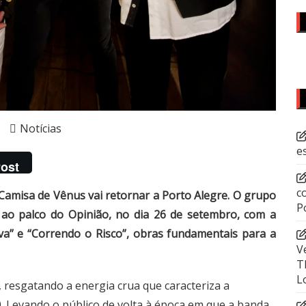
Notícias
e
ost
c
Camisa de Vênus vai retornar a Porto Alegre. O grupo
P
á ao palco do Opinião, no dia 26 de setembro, com a
va” e “Correndo o Risco”, obras fundamentais para a
V
T
L
, resgatando a energia crua que caracteriza a
0. Levando o público de volta à época em que a banda