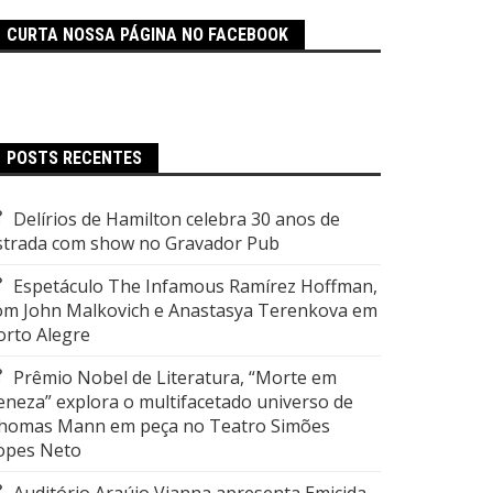
CURTA NOSSA PÁGINA NO FACEBOOK
POSTS RECENTES
Delírios de Hamilton celebra 30 anos de
strada com show no Gravador Pub
Espetáculo The Infamous Ramírez Hoffman,
om John Malkovich e Anastasya Terenkova em
orto Alegre
Prêmio Nobel de Literatura, “Morte em
eneza” explora o multifacetado universo de
homas Mann em peça no Teatro Simões
opes Neto
Auditório Araújo Vianna apresenta Emicida