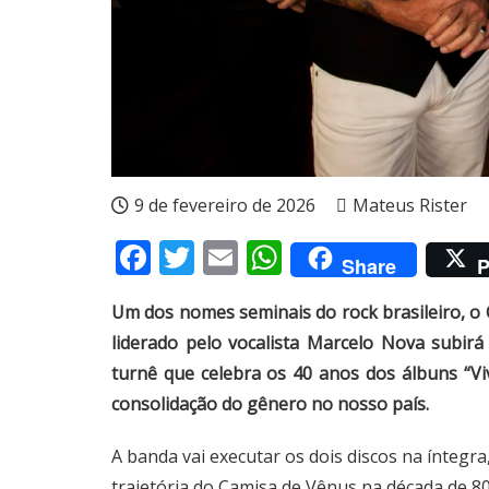
9 de fevereiro de 2026
Mateus Rister
Facebook
Twitter
Email
WhatsApp
Share
P
Um dos nomes seminais do rock brasileiro, o 
liderado pelo vocalista Marcelo Nova subir
turnê que celebra os 40 anos dos álbuns “Vi
consolidação do gênero no nosso país.
A banda vai executar os dois discos na íntegra
trajetória do Camisa de Vênus na década de 8