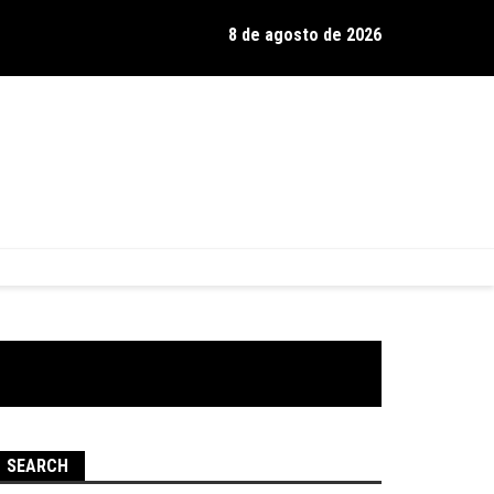
8 de agosto de 2026
os de Hamilton celebra 30 anos de estrada com show no Gravador
SEARCH