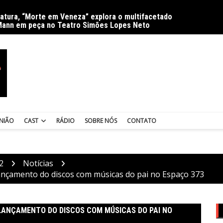
ratura, “Morte em Veneza” explora o multifacetado
Delíri
Mann em peça no Teatro Simões Lopes Neto
NIÃO
CAST
RÁDIO
SOBRE NÓS
CONTATO
2
Notícias
lançamento do discos com músicas do pai no Espaço 373
-LANÇAMENTO DO DISCOS COM MÚSICAS DO PAI NO