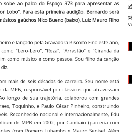
o sobe ao palco do Espaço 373 para apresentar as
or Lobo”. Para esta primeira audição, Bernardo será
úsicos gaúchos Nico Bueno (baixo), Luiz Mauro Filho
V
neiro e lançado pela Gravadora Biscoito Fino este ano,
como “Lero-Lero”, “Reza”, “Arrastão” e “Ciranda da
 mim como músico e como pessoa. Sou filho da canção
diz.
com mais de seis décadas de carreira. Seu nome está
e da MPB, responsável por clássicos que atravessam
 Ao longo de sua trajetória, colaborou com grandes
aes, Toquinho, e Paulo César Pinheiro, construindo
is. Reconhecido nacional e internacionalmente, Edu
lbum de MPB em 2002, por Cambaio (parceria com
antes (com Romero Lubambo e Mauro Senise). Além