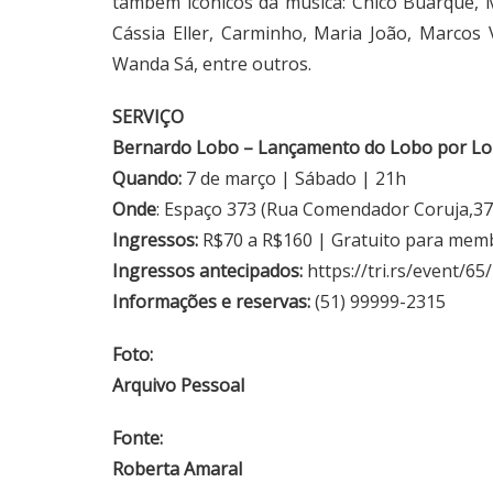
também icônicos da música: Chico Buarque, 
Cássia Eller, Carminho, Maria João, Marcos 
Wanda Sá, entre outros.
SERVIÇO
Bernardo Lobo – Lançamento do Lobo por L
Quando:
7 de março | Sábado | 21h
Onde
: Espaço 373 (Rua Comendador Coruja,373
Ingressos:
R$70 a R$160 | Gratuito para mem
Ingressos antecipados:
https://tri.rs/event/
Informações e reservas:
(51) 99999-2315
Foto:
Arquivo Pessoal
Fonte:
Roberta Amaral