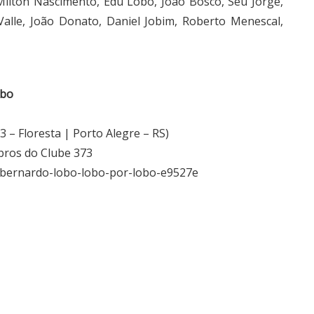
Milton Nascimento, Edu Lobo, João Bosco, Seu Jorge,
Valle, João Donato, Daniel Jobim, Roberto Menescal,
obo
 – Floresta | Porto Alegre – RS)
bros do Clube 373
65/bernardo-lobo-lobo-por-lobo-e9527e