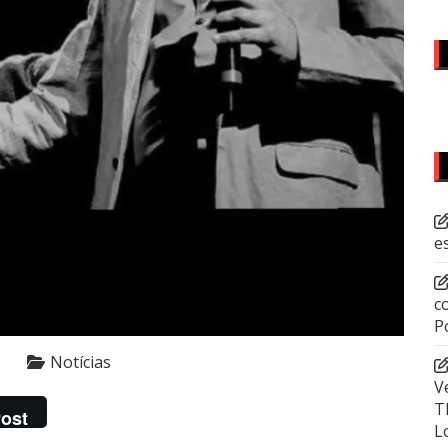
e
c
P
Notícias
V
T
ost
L