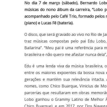
No dia 7 de março (sábado), Bernardo Lob
músicas do nono álbum da carreira, “Lobo p
acompanhado pelo Café Trio, formado pelos m
(piano) e Lucas Fê (bateria).
O disco, que será gravado ao vivo no Rio de Ja
traz músicas compostas pelo pai Edu Lobo, 
Bailarina”. “Meu pai é uma referência para
brasileira e não quero me afastar nunca dela”, 
Edu é uma lenda viva da música brasileira, 
entre os maiores expoentes da bossa nova 
gerações e mantém sua relevância intacta.
nomes, como Chico Buarque, Vinicius de Mor
parcerias que resultaram em obras memoráve
Lobo ganhou o Grammy Latino de Melhor Á
Chico Buarque), e em 2017, por Dos Naveg