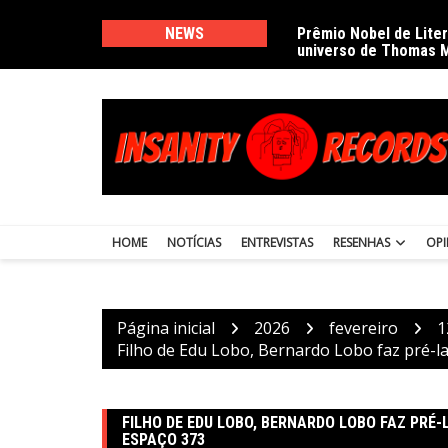
Ir
para
NEWS
Prêmio Nobel de Lite
universo de Thomas 
o
conteúdo
HOME
NOTÍCIAS
ENTREVISTAS
RESENHAS
OPI
Página inicial
2026
fevereiro
1
Filho de Edu Lobo, Bernardo Lobo faz pré-
FILHO DE EDU LOBO, BERNARDO LOBO FAZ PRÉ
ESPAÇO 373