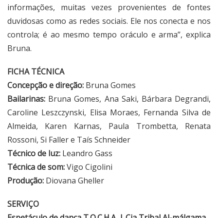
informações, muitas vezes provenientes de fontes
duvidosas como as redes sociais. Ele nos conecta e nos
controla; é ao mesmo tempo oráculo e arma”, explica
Bruna.
FICHA TÉCNICA
Concepção e direção:
Bruna Gomes
Bailarinas:
Bruna Gomes, Ana Saki, Bárbara Degrandi,
Caroline Leszczynski, Elisa Moraes, Fernanda Silva de
Almeida, Karen Karnas, Paula Trombetta, Renata
Rossoni, Si Faller e Taís Schneider
Técnico de luz:
Leandro Gass
Técnica de som:
Vigo Cigolini
Produção:
Diovana Gheller
SERVIÇO
Espetáculo de dança T.O.C.H.A. | Cia Tribal Al-málgama