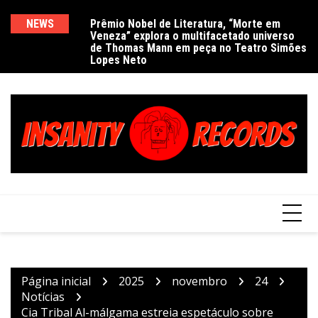
Ir
para
NEWS
Prêmio Nobel de Literatura, “Morte em
De
Veneza” explora o multifacetado universo
e
o
de Thomas Mann em peça no Teatro Simões
conteúdo
Lopes Neto
Página inicial
2025
novembro
24
Notícias
Cia Tribal Al-málgama estreia espetáculo sobre