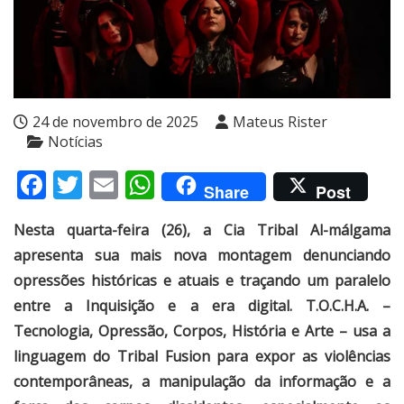
24 de novembro de 2025
Mateus Rister
Notícias
Facebook
Twitter
Email
WhatsApp
Share
Post
Nesta quarta-feira (26), a Cia Tribal Al-málgama
apresenta sua mais nova montagem denunciando
opressões históricas e atuais e traçando um paralelo
entre a Inquisição e a era digital. T.O.C.H.A. –
Tecnologia, Opressão, Corpos, História e Arte – usa a
linguagem do Tribal Fusion para expor as violências
contemporâneas, a manipulação da informação e a