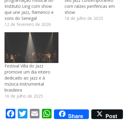
programação musical do
seu jazz contemporâneo
Instituto Ling com show
com raízes periféricas em
que une jazz, flamenco e
show
sons do Senegal
18 de julho de 2025
12 de fevereiro de 2026
Festival Villa do Jazz
promove um dia inteiro
dedicado ao jazz e à
música instrumental
brasileira
16 de julho de 2025
Facebook
Twitter
Email
WhatsApp
Share
Post