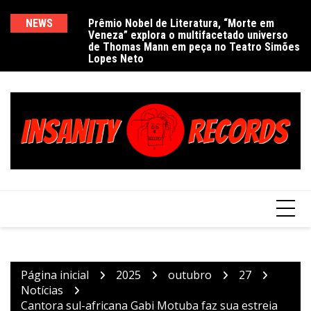
Ir
para
NEWS
Prêmio Nobel de Literatura, “Morte em
De
Veneza” explora o multifacetado universo
e
o
de Thomas Mann em peça no Teatro Simões
conteúdo
Lopes Neto
Página inicial
2025
outubro
27
Notícias
Cantora sul-africana Gabi Motuba faz sua estreia