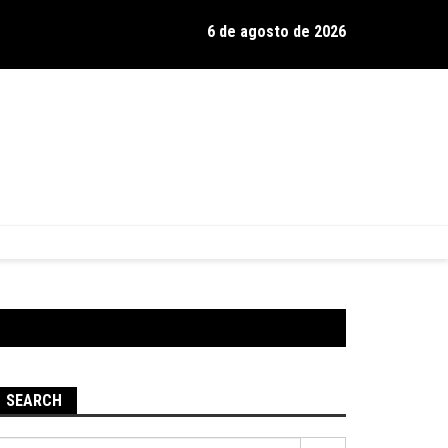
6 de agosto de 2026
os de Hamilton celebra 30 anos de estrada com show no Gravador
SEARCH
Pesquisar