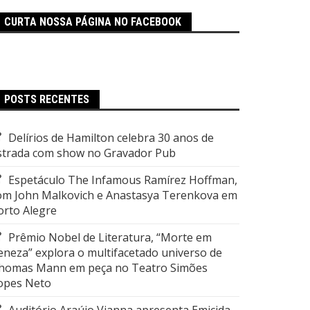
CURTA NOSSA PÁGINA NO FACEBOOK
POSTS RECENTES
Delírios de Hamilton celebra 30 anos de
strada com show no Gravador Pub
Espetáculo The Infamous Ramírez Hoffman,
om John Malkovich e Anastasya Terenkova em
orto Alegre
Prêmio Nobel de Literatura, “Morte em
eneza” explora o multifacetado universo de
homas Mann em peça no Teatro Simões
opes Neto
Auditório Araújo Vianna apresenta Emicida