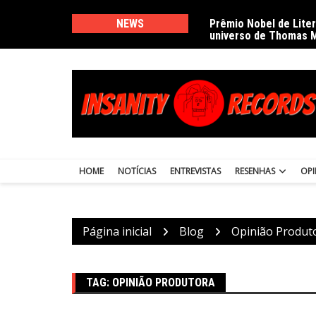
Ir
para
NEWS
Prêmio Nobel de Lite
universo de Thomas 
o
conteúdo
HOME
NOTÍCIAS
ENTREVISTAS
RESENHAS
OPI
Página inicial
Blog
Opinião Produt
TAG:
OPINIÃO PRODUTORA