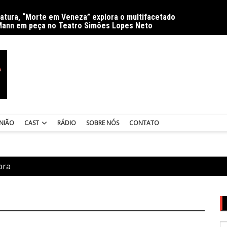
ratura, “Morte em Veneza” explora o multifacetado
Delíri
Mann em peça no Teatro Simões Lopes Neto
NIÃO
CAST
RÁDIO
SOBRE NÓS
CONTATO
ora