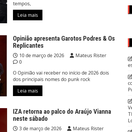
tempos,
Leia mais
Opinião apresenta Garotos Podres & Os
Replicantes
10 de março de 2026
Mateus Rister
0
e
O Opinião vai receber no início de 2026 dois
dos principais nomes do punk rock
c
P
Leia mais
V
IZA retorna ao palco do Araújo Vianna
T
neste sábado
L
3 de março de 2026
Mateus Rister