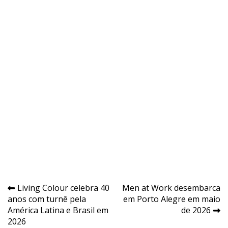
Navegação
Living Colour celebra 40
Men at Work desembarca
anos com turnê pela
em Porto Alegre em maio
de
América Latina e Brasil em
de 2026
Post
2026