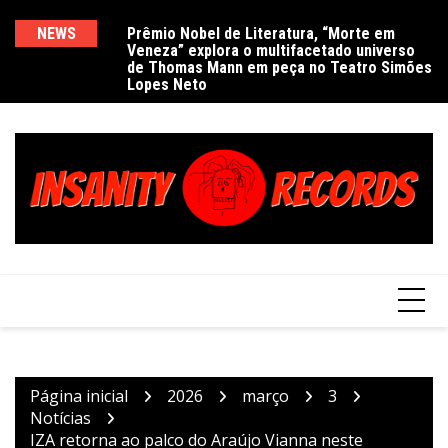
Ir
para
NEWS
Prêmio Nobel de Literatura, “Morte em
De
Veneza” explora o multifacetado universo
e
o
de Thomas Mann em peça no Teatro Simões
conteúdo
Lopes Neto
Página inicial
2026
março
3
Notícias
IZA retorna ao palco do Araújo Vianna neste