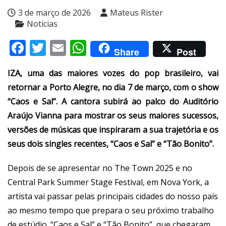
3 de março de 2026
Mateus Rister
Notícias
Facebook
Twitter
Email
WhatsApp
Share
Post
IZA, uma das maiores vozes do pop brasileiro, vai
retornar a Porto Alegre, no dia 7 de março, com o show
“Caos e Sal”. A cantora subirá ao palco do Auditório
Araújo Vianna para mostrar os seus maiores sucessos,
versões de músicas que inspiraram a sua trajetória e os
seus dois singles recentes, “Caos e Sal” e “Tão Bonito”.
Depois de se apresentar no The Town 2025 e no
Central Park Summer Stage Festival, em Nova York, a
artista vai passar pelas principais cidades do nosso país
ao mesmo tempo que prepara o seu próximo trabalho
de estúdio. “Caos e Sal” e “Tão Bonito”, que chegaram