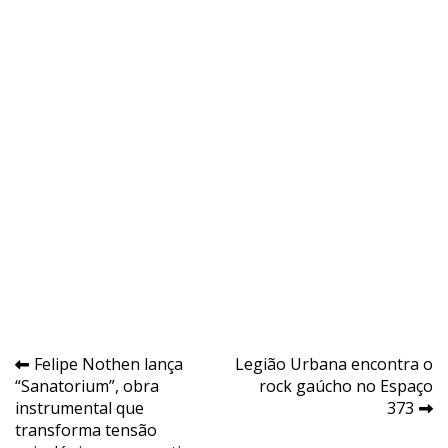
Navegação
Felipe Nothen lança
Legião Urbana encontra o
“Sanatorium”, obra
rock gaúcho no Espaço
de
instrumental que
373
Post
transforma tensão