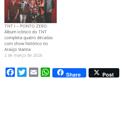
TNT I – PONTO ZERO:
Álbum icônico do TNT
completa quatro décadas
com show histórico no
Araújo Vianna
2 de março de 2026
Facebook
Twitter
Email
WhatsApp
Share
Post