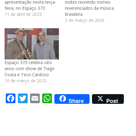
apresentação nesta terça-
noites reunindo nomes
feira, no Espaço 373
reverenciados da música
11 de abril de 2025
brasileira
2 de março de 2026
Espaço 373 celebra oito
anos com show de Tiago
Costa e Teco Cardoso
10 de março de 2025
Facebook
Twitter
Email
WhatsApp
Share
Post