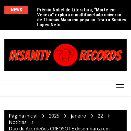
Ir
para
NEWS
Prêmio Nobel de Literatura, “Morte em
De
Veneza” explora o multifacetado universo
e
o
de Thomas Mann em peça no Teatro Simões
conteúdo
Lopes Neto
Página inicial
2025
janeiro
22
Notícias
Duo de Acordeões CREOSOTE desembarca em