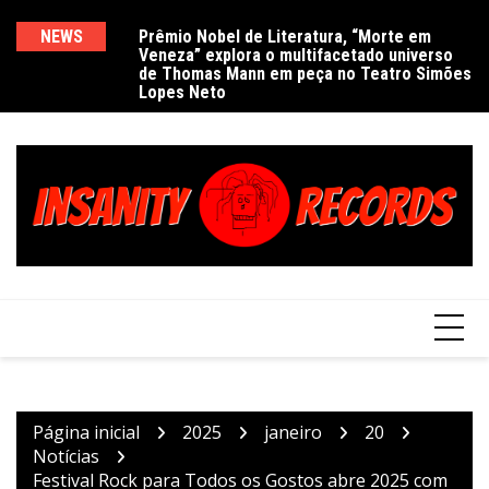
Ir
para
NEWS
Prêmio Nobel de Literatura, “Morte em
De
Veneza” explora o multifacetado universo
e
o
de Thomas Mann em peça no Teatro Simões
conteúdo
Lopes Neto
Página inicial
2025
janeiro
20
Notícias
Festival Rock para Todos os Gostos abre 2025 com