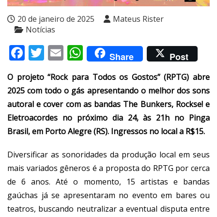
20 de janeiro de 2025
Mateus Rister
Notícias
Facebook
Twitter
Email
WhatsApp
Share
Post
O projeto “Rock para Todos os Gostos” (RPTG) abre
2025 com todo o gás apresentando o melhor dos sons
autoral e cover com as bandas The Bunkers, Rockse! e
Eletroacordes no próximo dia 24, às 21h no Pinga
Brasil, em Porto Alegre (RS). Ingressos no local a R$15.
Diversificar as sonoridades da produção local em seus
mais variados gêneros é a proposta do RPTG por cerca
de 6 anos. Até o momento, 15 artistas e bandas
gaúchas já se apresentaram no evento em bares ou
teatros, buscando neutralizar a eventual disputa entre