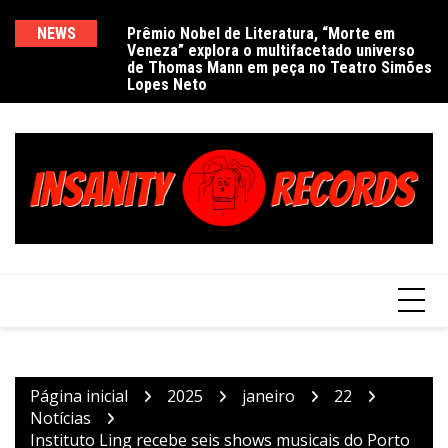
Ir
para
NEWS
Prêmio Nobel de Literatura, “Morte em
De
Veneza” explora o multifacetado universo
e
o
de Thomas Mann em peça no Teatro Simões
conteúdo
Lopes Neto
Página inicial
2025
janeiro
22
Notícias
Instituto Ling recebe seis shows musicais do Porto