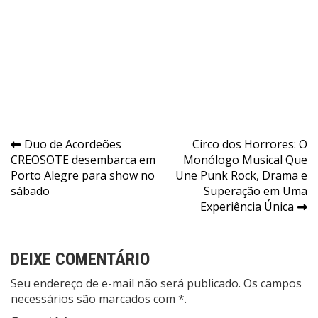
Navegação
Duo de Acordeões
Circo dos Horrores: O
CREOSOTE desembarca em
Monólogo Musical Que
de
Porto Alegre para show no
Une Punk Rock, Drama e
Post
sábado
Superação em Uma
Experiência Única
DEIXE COMENTÁRIO
Seu endereço de e-mail não será publicado. Os campos
necessários são marcados com *.