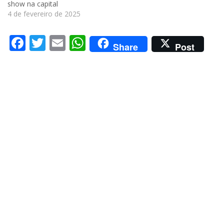
show na capital
4 de fevereiro de 2025
Facebook
Twitter
Email
WhatsApp
Share
Post