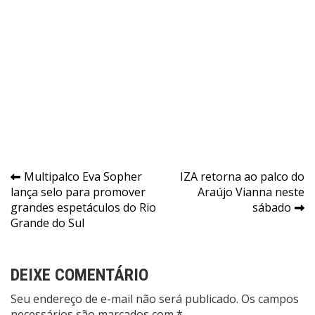
Navegação
​Multipalco Eva Sopher
IZA retorna ao palco do
lança selo para promover
Araújo Vianna neste
de
grandes espetáculos do Rio
sábado
Post
Grande do Sul
DEIXE COMENTÁRIO
Seu endereço de e-mail não será publicado. Os campos
necessários são marcados com *.