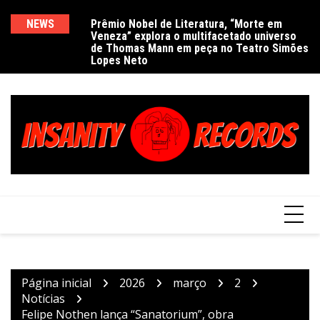
Ir
para
NEWS
Prêmio Nobel de Literatura, “Morte em
De
Veneza” explora o multifacetado universo
e
o
de Thomas Mann em peça no Teatro Simões
conteúdo
Lopes Neto
Página inicial
2026
março
2
Notícias
Felipe Nothen lança “Sanatorium”, obra