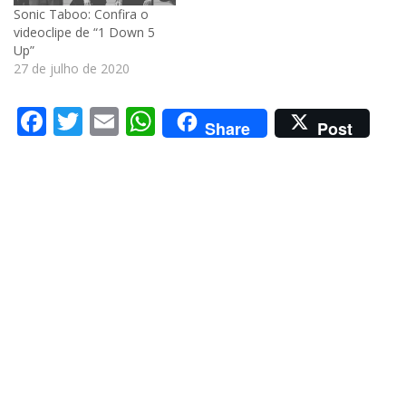
Sonic Taboo: Confira o
videoclipe de “1 Down 5
Up”
27 de julho de 2020
Facebook
Twitter
Email
WhatsApp
Share
Post