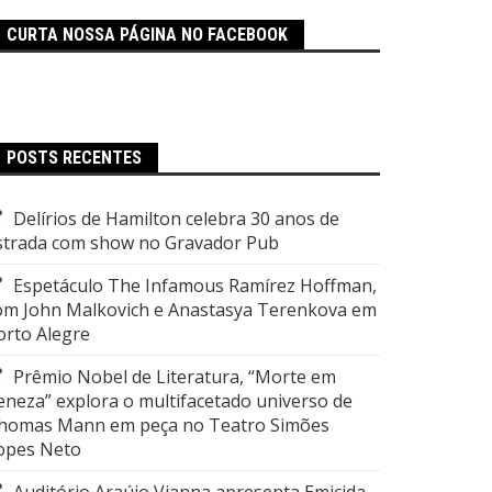
CURTA NOSSA PÁGINA NO FACEBOOK
POSTS RECENTES
Delírios de Hamilton celebra 30 anos de
strada com show no Gravador Pub
Espetáculo The Infamous Ramírez Hoffman,
om John Malkovich e Anastasya Terenkova em
orto Alegre
Prêmio Nobel de Literatura, “Morte em
eneza” explora o multifacetado universo de
homas Mann em peça no Teatro Simões
opes Neto
Auditório Araújo Vianna apresenta Emicida