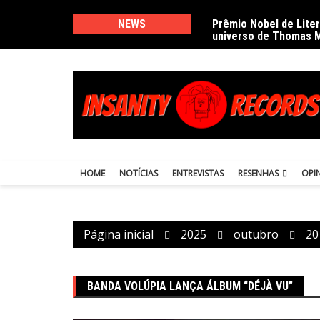
Ir
para
NEWS
Prêmio Nobel de Lite
universo de Thomas 
o
conteúdo
HOME
NOTÍCIAS
ENTREVISTAS
RESENHAS
OPI
Página inicial
2025
outubro
20
BANDA VOLÚPIA LANÇA ÁLBUM “DÉJÀ VU”