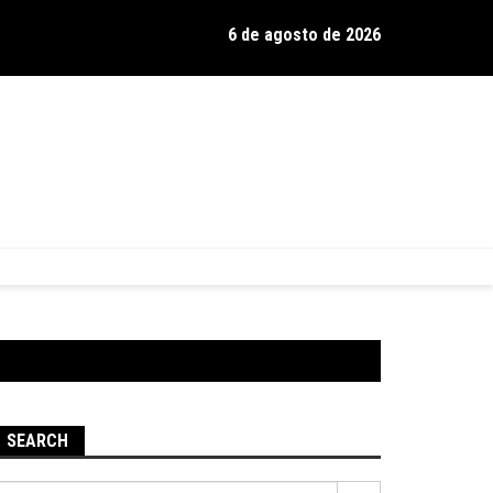
6 de agosto de 2026
os de Hamilton celebra 30 anos de estrada com show no Gravador
SEARCH
Pesquisar