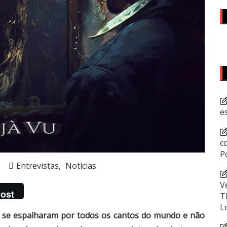
e
c
P
Entrevistas
Notícias
V
ost
T
L
l se espalharam por todos os cantos do mundo e não