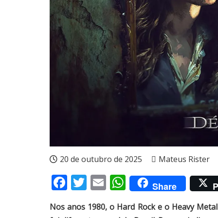
20 de outubro de 2025
Mateus Rister
Facebook
Twitter
Email
WhatsApp
Share
P
Nos anos 1980, o Hard Rock e o Heavy Meta