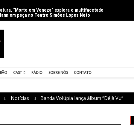
ratura, “Morte em Veneza” explora o multifacetado
Delíri
Mann em peça no Teatro Simões Lopes Neto
NIÃO
CAST
RÁDIO
SOBRE NÓS
CONTATO
Notícias
Banda Volúpia lança álbum “Déjà Vu”