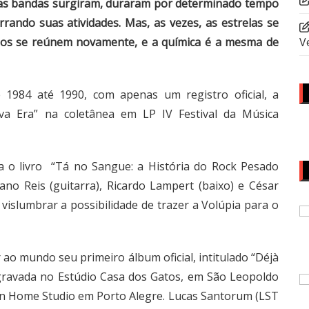
versas bandas surgiram, duraram por determinado tempo
rando suas atividades. Mas, as vezes, as estrelas se
gos se reúnem novamente, e a química é a mesma de
V
 1984 até 1990, com apenas um registro oficial, a
a Era” na coletânea em LP IV Festival da Música
a o livro “Tá no Sangue: a História do Rock Pesado
ano Reis (guitarra), Ricardo Lampert (baixo) e César
vislumbrar a possibilidade de trazer a Volúpia para o
ao mundo seu primeiro álbum oficial, intitulado “Déjà
 gravada no Estúdio Casa dos Gatos, em São Leopoldo
een Home Studio em Porto Alegre. Lucas Santorum (LST