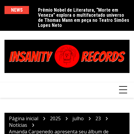
Ir
para
NEWS
Prêmio Nobel de Literatura, “Morte em
De
Veneza” explora o multifacetado universo
e
o
de Thomas Mann em peça no Teatro Simões
conteúdo
Lopes Neto
Página inicial
2025
julho
23
Notícias
Amanda Carpenedo apresenta seu álbum de