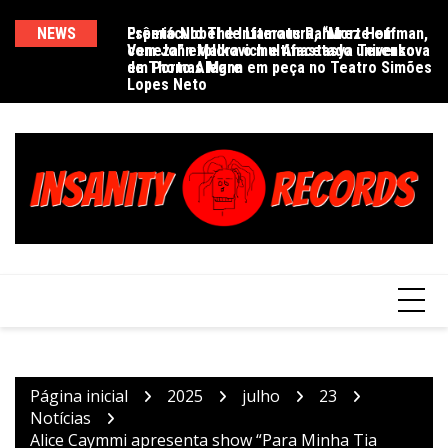
Ir
para
bra 30 anos de
NEWS
Espetáculo The Infamous Ramírez Hoffman,
Prêmio Nobel de Literatura, “Morte em
De
vador Pub
com John Malkovich e Anastasya Terenkova
Veneza” explora o multifacetado universo
e
o
em Porto Alegre
de Thomas Mann em peça no Teatro Simões
conteúdo
Lopes Neto
Página inicial
2025
julho
23
Notícias
Alice Caymmi apresenta show “Para Minha Tia