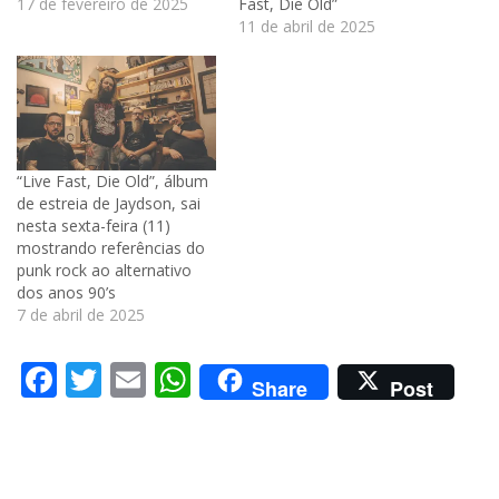
17 de fevereiro de 2025
Fast, Die Old”
11 de abril de 2025
“Live Fast, Die Old”, álbum
de estreia de Jaydson, sai
nesta sexta-feira (11)
mostrando referências do
punk rock ao alternativo
dos anos 90’s
7 de abril de 2025
Facebook
Twitter
Email
WhatsApp
Share
Post