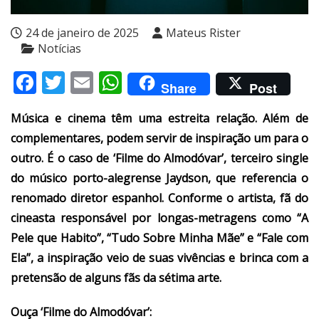
24 de janeiro de 2025
Mateus Rister
Notícias
Facebook
Twitter
Email
WhatsApp
Share
Post
Música e cinema têm uma estreita relação. Além de
complementares, podem servir de inspiração um para o
outro. É o caso de ‘Filme do Almodóvar’, terceiro single
do músico porto-alegrense Jaydson, que referencia o
renomado diretor espanhol. Conforme o artista, fã do
cineasta responsável por longas-metragens como “A
Pele que Habito”, “Tudo Sobre Minha Mãe” e “Fale com
Ela”, a inspiração veio de suas vivências e brinca com a
pretensão de alguns fãs da sétima arte.
Ouça ‘Filme do Almodóvar’: