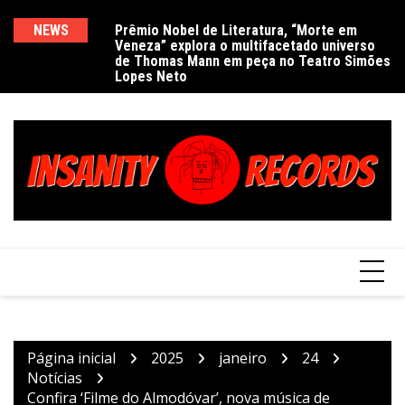
Ir
para
NEWS
Prêmio Nobel de Literatura, “Morte em
De
Veneza” explora o multifacetado universo
e
o
de Thomas Mann em peça no Teatro Simões
conteúdo
Lopes Neto
Página inicial
2025
janeiro
24
Notícias
Confira ‘Filme do Almodóvar’, nova música de