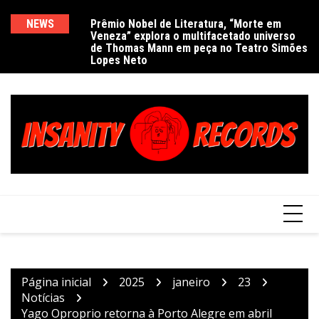
Ir
para
NEWS
Prêmio Nobel de Literatura, “Morte em
De
Veneza” explora o multifacetado universo
e
o
de Thomas Mann em peça no Teatro Simões
conteúdo
Lopes Neto
Página inicial
2025
janeiro
23
Notícias
Yago Oproprio retorna à Porto Alegre em abril