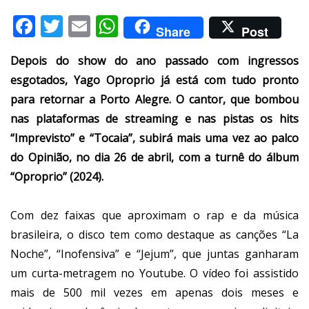
Facebook
Twitter
Email
WhatsApp
Share
Post
Depois do show do ano passado com ingressos
esgotados, Yago Oproprio já está com tudo pronto
para retornar a Porto Alegre. O cantor, que bombou
nas plataformas de streaming e nas pistas os hits
“Imprevisto” e “Tocaia”, subirá mais uma vez ao palco
do Opinião, no dia 26 de abril, com a turnê do álbum
“Oproprio” (2024).
Com dez faixas que aproximam o rap e da música
brasileira, o disco tem como destaque as canções “La
Noche”, “Inofensiva” e “Jejum”, que juntas ganharam
um curta-metragem no Youtube. O vídeo foi assistido
mais de 500 mil vezes em apenas dois meses e