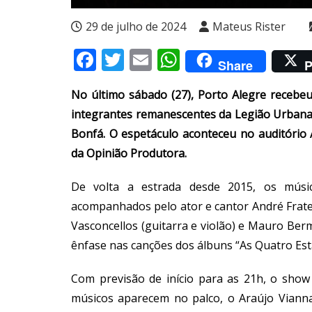
29 de julho de 2024
Mateus Rister
Facebook
Twitter
Email
WhatsApp
Share
P
No último sábado (27), Porto Alegre recebe
integrantes remanescentes da Legião Urbana, 
Bonfá. O espetáculo aconteceu no auditório
da Opinião Produtora.
De volta a estrada desde 2015, os músi
acompanhados pelo ator e cantor André Fratesc
Vasconcellos (guitarra e violão) e Mauro Berma
ênfase nas canções dos álbuns “As Quatro Esta
Com previsão de início para as 21h, o show
músicos aparecem no palco, o Araújo Viann