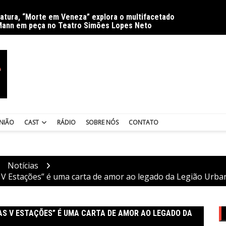
ratura, “Morte em Veneza” explora o multifacetado
Delíri
Mann em peça no Teatro Simões Lopes Neto
NIÃO
CAST
RÁDIO
SOBRE NÓS
CONTATO
Notícias
 V Estações” é uma carta de amor ao legado da Legião Urba
AS V ESTAÇÕES” É UMA CARTA DE AMOR AO LEGADO DA