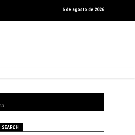
6 de agosto de 2026
os de Hamilton celebra 30 anos de estrada com show no Gravador
na
SEARCH