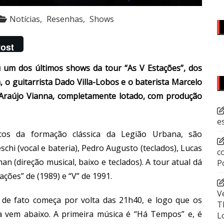
Notícias
Resenhas
Shows
ost
u um dos últimos shows da tour “As V Estações”, dos
o guitarrista Dado Villa-Lobos e o baterista Marcelo
 Araújo Vianna, completamente lotado, com produção
e
cos da formação clássica da Legião Urbana, são
hi (vocal e bateria), Pedro Augusto (teclados), Lucas
c
n (direção musical, baixo e teclados). A tour atual dá
P
ções” de (1989) e “V” de 1991.
V
 de fato começa por volta das 21h40, e logo que os
T
a vem abaixo. A primeira música é “Há Tempos” e, é
L