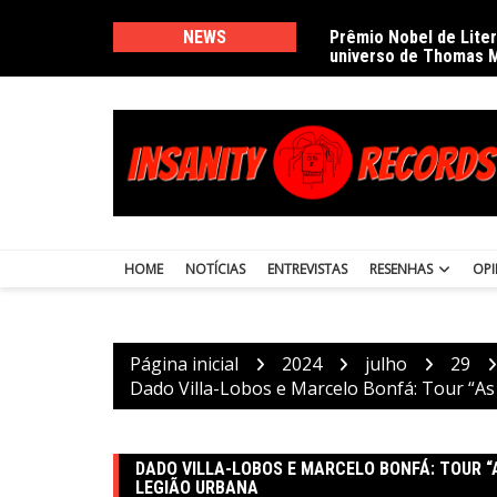
Ir
para
NEWS
Prêmio Nobel de Lite
universo de Thomas 
o
conteúdo
HOME
NOTÍCIAS
ENTREVISTAS
RESENHAS
OPI
Página inicial
2024
julho
29
Dado Villa-Lobos e Marcelo Bonfá: Tour “As
DADO VILLA-LOBOS E MARCELO BONFÁ: TOUR “
LEGIÃO URBANA