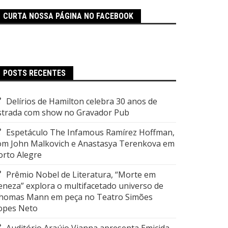
CURTA NOSSA PÁGINA NO FACEBOOK
POSTS RECENTES
Delírios de Hamilton celebra 30 anos de
strada com show no Gravador Pub
Espetáculo The Infamous Ramírez Hoffman,
om John Malkovich e Anastasya Terenkova em
orto Alegre
Prêmio Nobel de Literatura, “Morte em
eneza” explora o multifacetado universo de
homas Mann em peça no Teatro Simões
opes Neto
Auditório Araújo Vianna apresenta Emicida