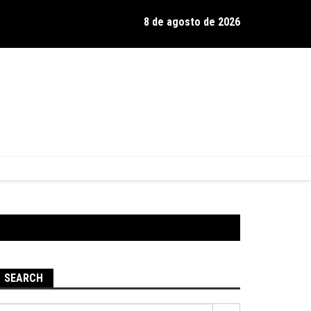
8 de agosto de 2026
os de Hamilton celebra 30 anos de estrada com show no Gravador
SEARCH
Pesquisar