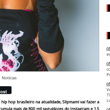
e
c
P
Notícias
V
ost
T
L
ip hop brasileiro na atualidade, Slipmami vai fazer a
acumula mais de 800 mil seguidores do Instagram e 1,5