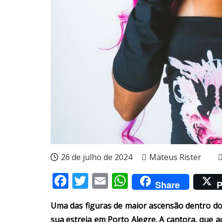
26 de julho de 2024
Mateus Rister
Facebook
Twitter
Email
WhatsApp
Share
P
Uma das figuras de maior ascensão dentro do h
sua estreia em Porto Alegre. A cantora, que 