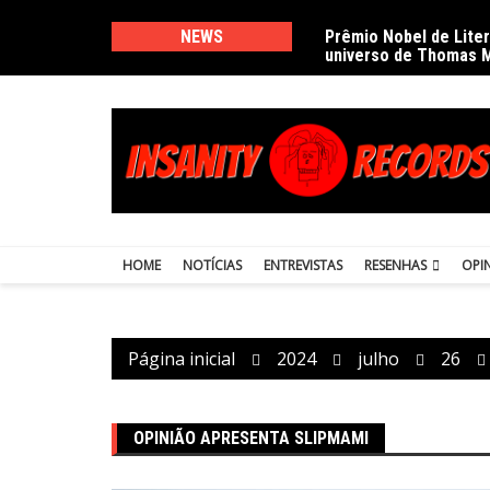
Ir
para
NEWS
Prêmio Nobel de Lite
universo de Thomas 
o
conteúdo
HOME
NOTÍCIAS
ENTREVISTAS
RESENHAS
OPI
Página inicial
2024
julho
26
OPINIÃO APRESENTA SLIPMAMI