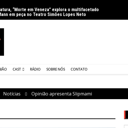
ratura, “Morte em Veneza” explora o multifacetado
Delíri
Mann em peça no Teatro Simões Lopes Neto
NIÃO
CAST
RÁDIO
SOBRE NÓS
CONTATO
Notícias
Opinião apresenta Slipmami