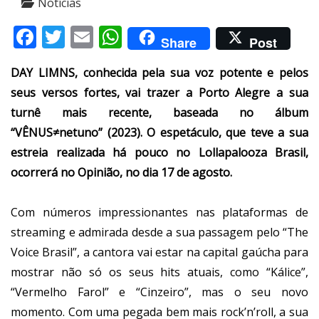
Notícias
Facebook
Twitter
Email
WhatsApp
Share
Post
DAY LIMNS, conhecida pela sua voz potente e pelos
seus versos fortes, vai trazer a Porto Alegre a sua
turnê mais recente, baseada no álbum
“VÊNUS≠netuno” (2023). O espetáculo, que teve a sua
estreia realizada há pouco no Lollapalooza Brasil,
ocorrerá no Opinião, no dia 17 de agosto.
Com números impressionantes nas plataformas de
streaming e admirada desde a sua passagem pelo “The
Voice Brasil”, a cantora vai estar na capital gaúcha para
mostrar não só os seus hits atuais, como “Kálice”,
“Vermelho Farol” e “Cinzeiro”, mas o seu novo
momento. Com uma pegada bem mais rock’n’roll, a sua