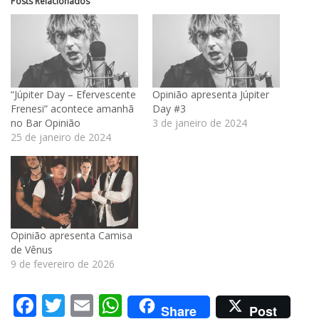
Posts Relacionados
“Júpiter Day – Efervescente
Opinião apresenta Júpiter
Frenesi” acontece amanhã
Day #3
no Bar Opinião
3 de janeiro de 2024
25 de janeiro de 2024
Opinião apresenta Camisa
de Vênus
9 de fevereiro de 2026
Facebook
Twitter
Email
WhatsApp
Share
Post