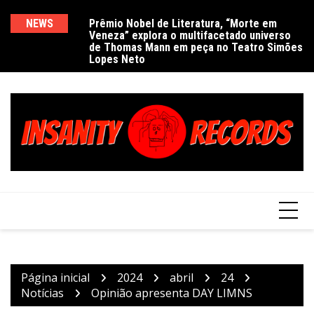
Ir
para
NEWS
Prêmio Nobel de Literatura, “Morte em
De
Veneza” explora o multifacetado universo
e
o
de Thomas Mann em peça no Teatro Simões
conteúdo
Lopes Neto
Página inicial
2024
abril
24
Notícias
Opinião apresenta DAY LIMNS