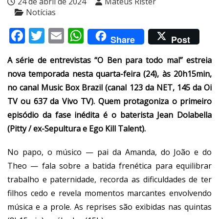
24 de abril de 2024
Mateus Rister
Notícias
Facebook
Twitter
Email
WhatsApp
Share
Post
A série de entrevistas “O Ben para todo mal” estreia
nova temporada nesta quarta-feira (24), às 20h15min,
no canal Music Box Brazil (canal 123 da NET, 145 da Oi
TV ou 637 da Vivo TV). Quem protagoniza o primeiro
episódio da fase inédita é o baterista Jean Dolabella
(Pitty / ex-Sepultura e Ego Kill Talent).
No papo, o músico — pai da Amanda, do João e do
Theo — fala sobre a batida frenética para equilibrar
trabalho e paternidade, recorda as dificuldades de ter
filhos cedo e revela momentos marcantes envolvendo
música e a prole. As reprises são exibidas nas quintas