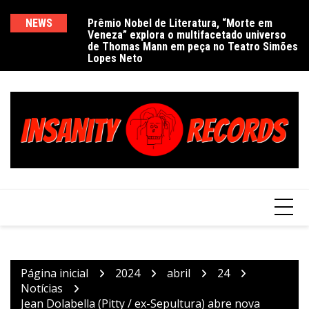
Ir
para
NEWS
Prêmio Nobel de Literatura, “Morte em
De
Veneza” explora o multifacetado universo
e
o
de Thomas Mann em peça no Teatro Simões
conteúdo
Lopes Neto
Página inicial
2024
abril
24
Notícias
Jean Dolabella (Pitty / ex-Sepultura) abre nova