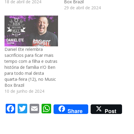
18 de abril de 2024
Box Brazil
29 de abril de 2024
Daniel Ete relembra
sacrifícios para ficar mais
tempo com a filha e outras
história de família n’O Ben
para todo mal desta
quarta-feira (12), no Music
Box Brazil
10 de junho de 2024
Facebook
Twitter
Email
WhatsApp
Share
Post