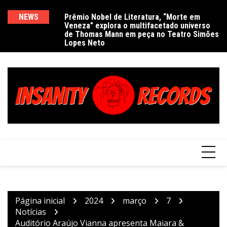
Ir
para
NEWS
Prêmio Nobel de Literatura, “Morte em
De
Veneza” explora o multifacetado universo
e
o
de Thomas Mann em peça no Teatro Simões
conteúdo
Lopes Neto
Página inicial
2024
março
7
Notícias
Auditório Araújo Vianna apresenta Maiara &