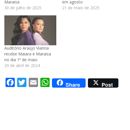
Maraisa
em agosto
30 de julho de 2025
21 de maio de 2025
Auditório Araújo Vianna
recebe Maiara e Maraisa
no dia 1º de maio
29 de abril de 2024
Facebook
Twitter
Email
WhatsApp
Share
Post