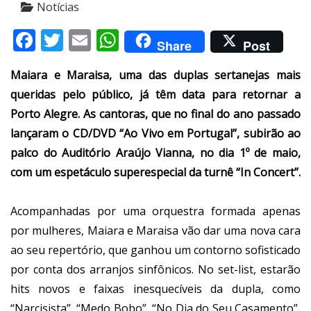
Notícias
Facebook
Twitter
Email
WhatsApp
Share
Post
Maiara e Maraisa, uma das duplas sertanejas mais
queridas pelo público, já têm data para retornar a
Porto Alegre. As cantoras, que no final do ano passado
lançaram o CD/DVD “Ao Vivo em Portugal”, subirão ao
palco do Auditório Araújo Vianna, no dia 1º de maio,
com um espetáculo superespecial da turnê “In Concert”.
Acompanhadas por uma orquestra formada apenas
por mulheres, Maiara e Maraisa vão dar uma nova cara
ao seu repertório, que ganhou um contorno sofisticado
por conta dos arranjos sinfônicos. No set-list, estarão
hits novos e faixas inesquecíveis da dupla, como
“Narcisista”, “Medo Bobo”, “No Dia do Seu Casamento”,