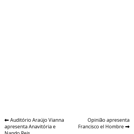
Navegação
Auditório Araújo Vianna
Opinião apresenta
apresenta Anavitória e
Francisco el Hombre
de
Nando Reis