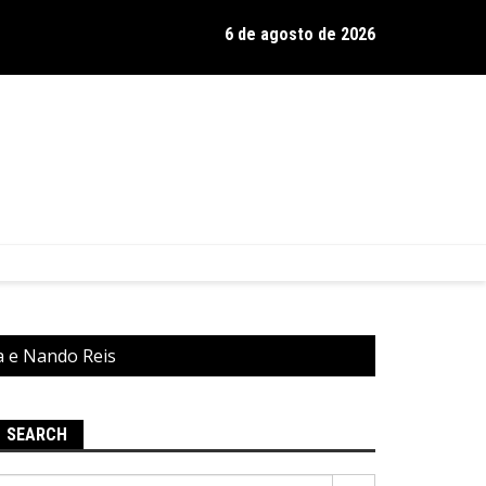
6 de agosto de 2026
os de Hamilton celebra 30 anos de estrada com show no Gravador
a e Nando Reis
SEARCH
Pesquisar