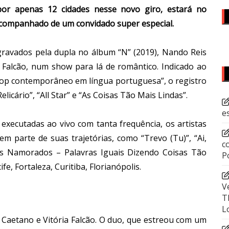
or apenas 12 cidades nesse novo giro, estará no
 acompanhado de um convidado super especial.
gravados pela dupla no álbum “N” (2019), Nando Reis
a Falcão, num show para lá de romântico. Indicado ao
op contemporâneo em língua portuguesa”, o registro
icário”, “All Star” e “As Coisas Tão Mais Lindas”.
e
xecutadas ao vivo com tanta frequência, os artistas
em parte de suas trajetórias, como “Trevo (Tu)”, “Ai,
c
dos Namorados – Palavras Iguais Dizendo Coisas Tão
P
e, Fortaleza, Curitiba, Florianópolis.
V
T
L
Caetano e Vitória Falcão. O duo, que estreou com um