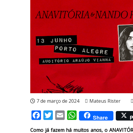
7 de março de 2024
Mateus Rister
Facebook
Twitter
Email
WhatsApp
Share
P
Como já fazem há muitos anos, o ANAVITÓRI