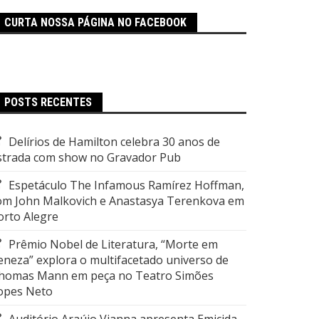
CURTA NOSSA PÁGINA NO FACEBOOK
POSTS RECENTES
Delírios de Hamilton celebra 30 anos de
strada com show no Gravador Pub
Espetáculo The Infamous Ramírez Hoffman,
om John Malkovich e Anastasya Terenkova em
orto Alegre
Prêmio Nobel de Literatura, “Morte em
eneza” explora o multifacetado universo de
homas Mann em peça no Teatro Simões
opes Neto
Auditório Araújo Vianna apresenta Emicida