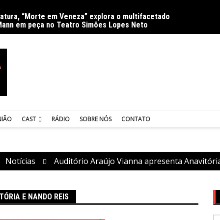
ratura, “Morte em Veneza” explora o multifacetado
Delíri
Mann em peça no Teatro Simões Lopes Neto
NIÃO
CAST
RÁDIO
SOBRE NÓS
CONTATO
Notícias
Auditório Araújo Vianna apresenta Anavitóri
TÓRIA E NANDO REIS