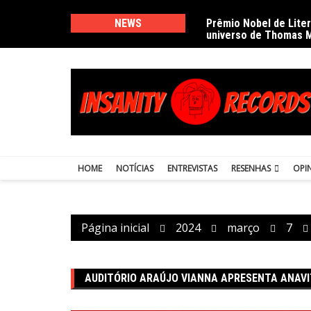
Ir
para
NEWS
Prêmio Nobel de Lite
universo de Thomas 
o
conteúdo
HOME
NOTÍCIAS
ENTREVISTAS
RESENHAS
OPI
Página inicial
2024
março
7
AUDITÓRIO ARAÚJO VIANNA APRESENTA ANAVI