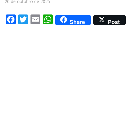
20 de outubro de 2025
Facebook
Twitter
Email
WhatsApp
Share
Post