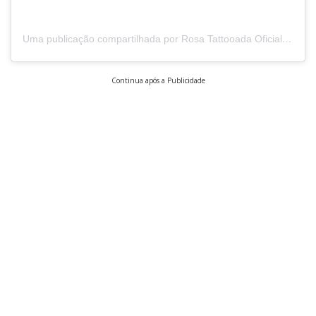
Uma publicação compartilhada por Rosa Tattooada Oficial (@rosatattooada)
Continua após a Publicidade