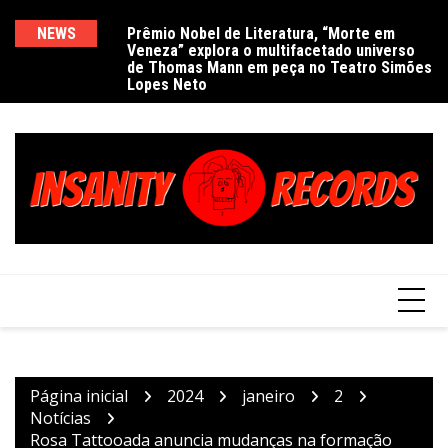
Ir
para
NEWS
Prêmio Nobel de Literatura, “Morte em
De
Veneza” explora o multifacetado universo
e
o
de Thomas Mann em peça no Teatro Simões
conteúdo
Lopes Neto
Página inicial
2024
janeiro
2
Notícias
Rosa Tattooada anuncia mudanças na formação