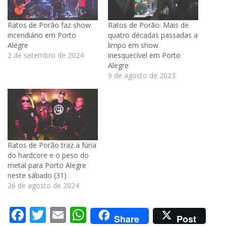
Ratos de Porão faz show
Ratos de Porão: Mais de
incendiário em Porto
quatro décadas passadas a
Alegre
limpo em show
2 de setembro de 2024
inesquecível em Porto
Alegre
9 de agosto de 2023
Ratos de Porão traz a fúria
do hardcore e o peso do
metal para Porto Alegre
neste sábado (31)
26 de agosto de 2024
Facebook
Twitter
Email
WhatsApp
Share
Post