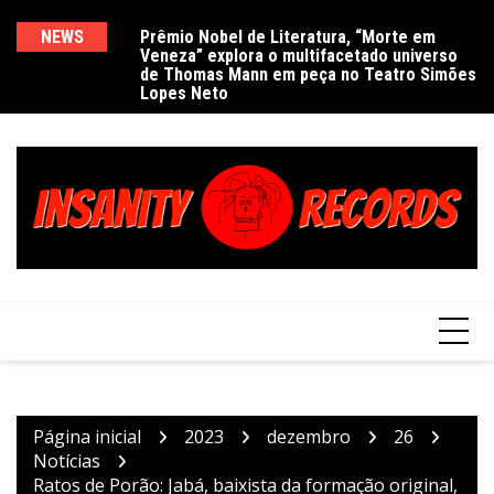
Ir
para
NEWS
Prêmio Nobel de Literatura, “Morte em
De
Veneza” explora o multifacetado universo
e
o
de Thomas Mann em peça no Teatro Simões
conteúdo
Lopes Neto
Página inicial
2023
dezembro
26
Notícias
Ratos de Porão: Jabá, baixista da formação original,