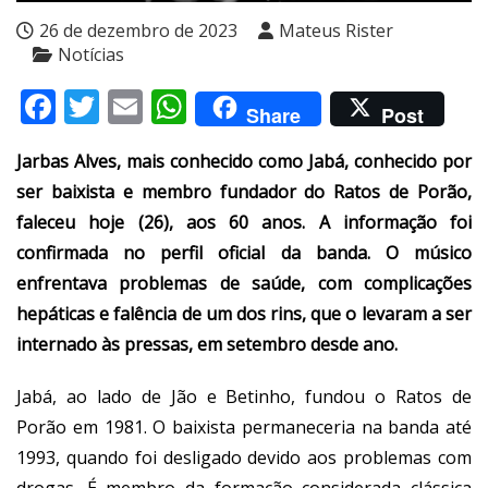
26 de dezembro de 2023
Mateus Rister
Notícias
Facebook
Twitter
Email
WhatsApp
Share
Post
Jarbas Alves, mais conhecido como Jabá, conhecido por
ser baixista e membro fundador do Ratos de Porão,
faleceu hoje (26), aos 60 anos. A informação foi
confirmada no perfil oficial da banda. O músico
enfrentava problemas de saúde, com complicações
hepáticas e falência de um dos rins, que o levaram a ser
internado às pressas, em setembro desde ano.
Jabá, ao lado de Jão e Betinho, fundou o Ratos de
Porão em 1981. O baixista permaneceria na banda até
1993, quando foi desligado devido aos problemas com
drogas. É membro da formação considerada clássica