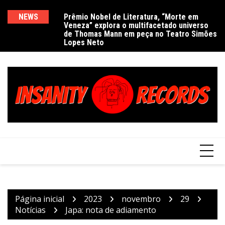
Ir
para
NEWS
Prêmio Nobel de Literatura, “Morte em
De
Veneza” explora o multifacetado universo
e
o
de Thomas Mann em peça no Teatro Simões
conteúdo
Lopes Neto
Página inicial
2023
novembro
29
Notícias
Japa: nota de adiamento