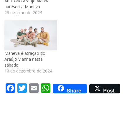
Auditório Araújo Vianna
apresenta Maneva
23 de julho de 2024
Maneva é atração do
Araújo Vianna neste
sábado
10 de dezembro de 2024
Facebook
Twitter
Email
WhatsApp
Share
Post