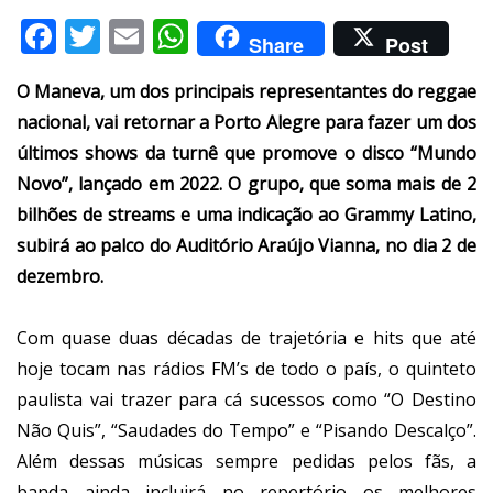
Facebook
Twitter
Email
WhatsApp
Share
Post
O Maneva, um dos principais representantes do reggae
nacional, vai retornar a Porto Alegre para fazer um dos
últimos shows da turnê que promove o disco “Mundo
Novo”, lançado em 2022. O grupo, que soma mais de 2
bilhões de streams e uma indicação ao Grammy Latino,
subirá ao palco do Auditório Araújo Vianna, no dia 2 de
dezembro.
Com quase duas décadas de trajetória e hits que até
hoje tocam nas rádios FM’s de todo o país, o quinteto
paulista vai trazer para cá sucessos como “O Destino
Não Quis”, “Saudades do Tempo” e “Pisando Descalço”.
Além dessas músicas sempre pedidas pelos fãs, a
banda ainda incluirá no repertório os melhores