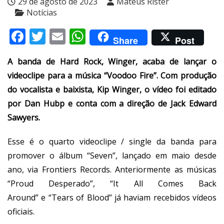
29 de agosto de 2023
Mateus Rister
Notícias
Facebook
Twitter
Email
WhatsApp
Share
Post
A banda de Hard Rock, Winger, acaba de lançar o
videoclipe para a música “Voodoo Fire”. Com produção
do vocalista e baixista, Kip Winger, o vídeo foi editado
por Dan Hubp e conta com a direção de Jack Edward
Sawyers.
Esse é o quarto videoclipe / single da banda para
promover o álbum “Seven”, lançado em maio desde
ano, via Frontiers Records. Anteriormente as músicas
“Proud Desperado”, “It All Comes Back
Around” e “Tears of Blood” já haviam recebidos vídeos
oficiais.