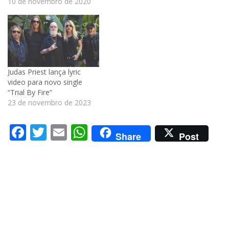
10 de novembro de 2020
Judas Priest lança lyric
video para novo single
“Trial By Fire”
23 de novembro de 2023
Facebook
Twitter
Email
WhatsApp
Share
Post