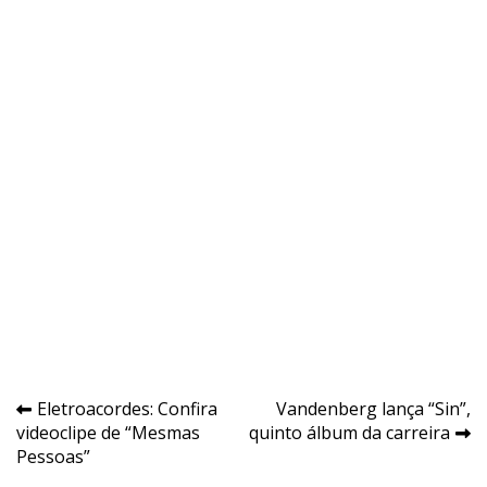
Navegação
Eletroacordes: Confira
Vandenberg lança “Sin”,
videoclipe de “Mesmas
quinto álbum da carreira
de
Pessoas”
Post