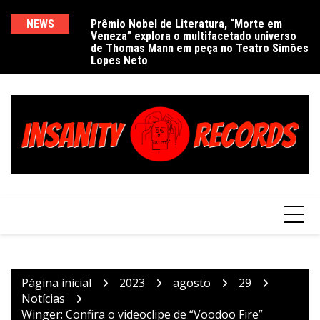
Ir
para
NEWS
Prêmio Nobel de Literatura, “Morte em
De
Veneza” explora o multifacetado universo
e
o
de Thomas Mann em peça no Teatro Simões
conteúdo
Lopes Neto
Página inicial
2023
agosto
29
Notícias
Winger: Confira o videoclipe de “Voodoo Fire”