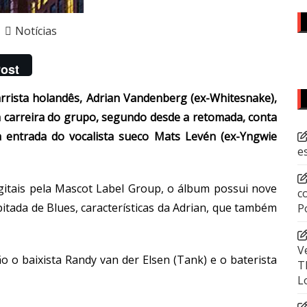
Notícias
ost
rrista holandês, Adrian Vandenberg (ex-Whitesnake),
da carreira do grupo, segundo desde a retomada, conta
entrada do vocalista sueco Mats Levén (ex-Yngwie
e
igitais pela Mascot Label Group, o álbum possui nove
c
itada de Blues, características da Adrian, que também
P
V
 o baixista Randy van der Elsen (Tank) e o baterista
T
L