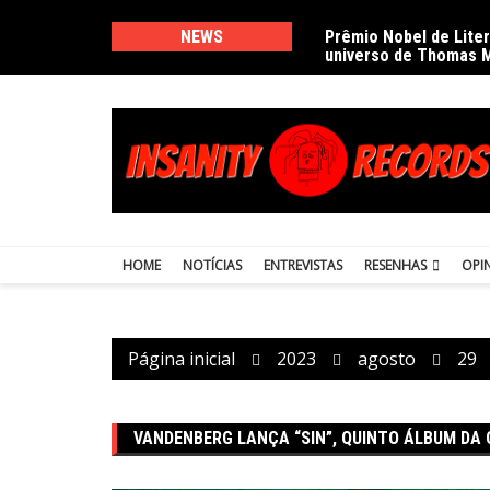
Ir
para
NEWS
Prêmio Nobel de Lite
universo de Thomas 
o
conteúdo
HOME
NOTÍCIAS
ENTREVISTAS
RESENHAS
OPI
Página inicial
2023
agosto
29
VANDENBERG LANÇA “SIN”, QUINTO ÁLBUM DA 