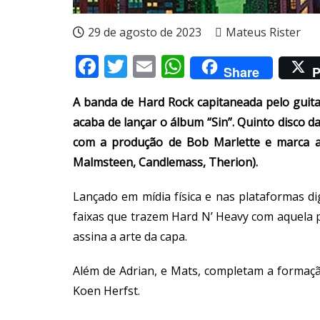
29 de agosto de 2023
Mateus Rister
Facebook
Twitter
Email
WhatsApp
Share
P
A banda de Hard Rock capitaneada pelo guita
acaba de lançar o álbum “Sin”. Quinto disco 
com a produção de Bob Marlette e marca a 
Malmsteen, Candlemass, Therion).
Lançado em mídia física e nas plataformas d
faixas que trazem Hard N’ Heavy com aquela p
assina a arte da capa.
Além de Adrian, e Mats, completam a formação
Koen Herfst.