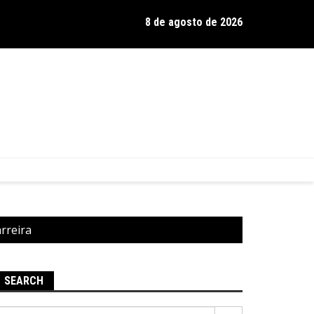
8 de agosto de 2026
os de Hamilton celebra 30 anos de estrada com show no Gravador
rreira
SEARCH
Pesquisar