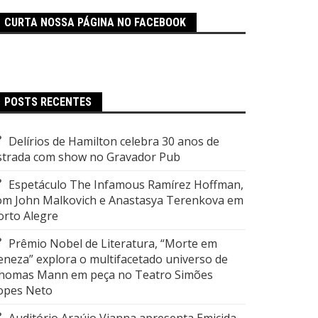
CURTA NOSSA PÁGINA NO FACEBOOK
POSTS RECENTES
Delírios de Hamilton celebra 30 anos de
strada com show no Gravador Pub
Espetáculo The Infamous Ramírez Hoffman,
om John Malkovich e Anastasya Terenkova em
orto Alegre
Prêmio Nobel de Literatura, “Morte em
eneza” explora o multifacetado universo de
homas Mann em peça no Teatro Simões
opes Neto
Auditório Araújo Vianna apresenta Emicida