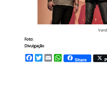
Vand
Foto:
Divulgação
Facebook
Twitter
Email
WhatsApp
Share
P