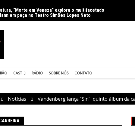
ratura, “Morte em Veneza” explora o multifacetado
Delíri
Mann em peça no Teatro Simões Lopes Neto
NIÃO
CAST
RÁDIO
SOBRE NÓS
CONTATO
Notícias
Vandenberg lança “Sin”, quinto álbum da ca
CARREIRA