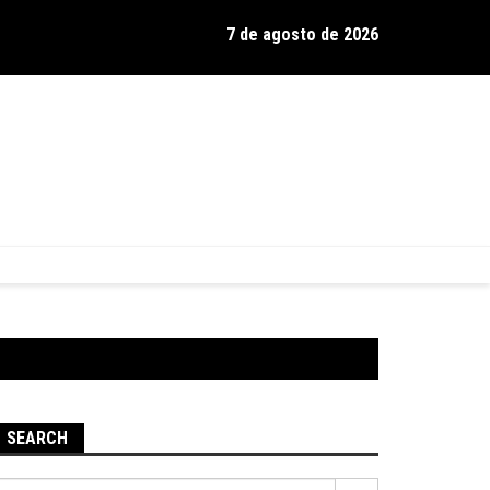
7 de agosto de 2026
os de Hamilton celebra 30 anos de estrada com show no Gravador
SEARCH
Pesquisar