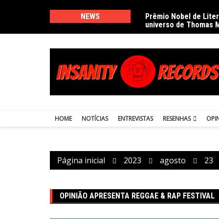
Ir
para
NEWS
Prêmio Nobel de Lite
universo de Thomas 
o
conteúdo
HOME
NOTÍCIAS
ENTREVISTAS
RESENHAS
OPI
Página inicial
2023
agosto
23
OPINIÃO APRESENTA REGGAE & RAP FESTIVAL