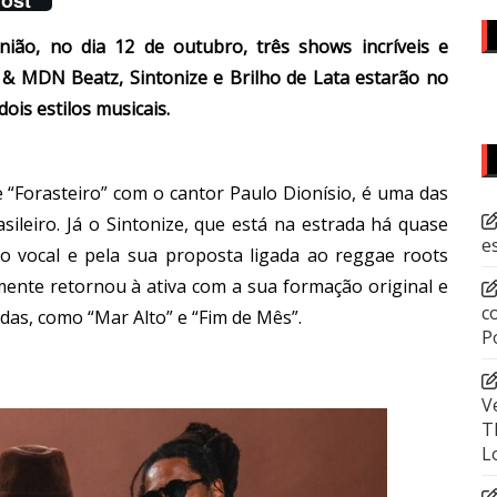
nião, no dia 12 de outubro, três shows incríveis e
l & MDN Beatz, Sintonize e Brilho de Lata estarão no
is estilos musicais.
e “Forasteiro” com o cantor Paulo Dionísio, é uma das
sileiro. Já o Sintonize, que está na estrada há quase
e
o vocal e pela sua proposta ligada ao reggae roots
emente retornou à ativa com a sua formação original e
c
as, como “Mar Alto” e “Fim de Mês”.
P
V
T
L