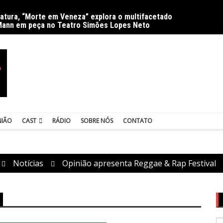
ratura, “Morte em Veneza” explora o multifacetado
Delíri
Mann em peça no Teatro Simões Lopes Neto
NIÃO
CAST
RÁDIO
SOBRE NÓS
CONTATO
Notícias
Opinião apresenta Reggae & Rap Festival