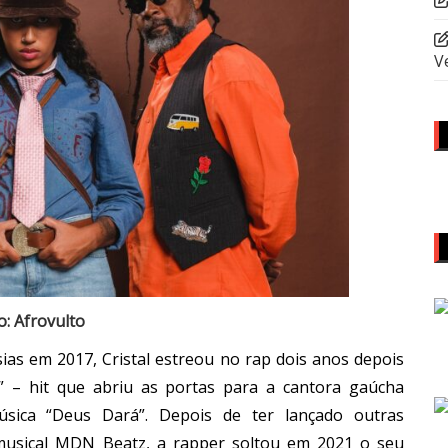
V
o: Afrovulto
sias em 2017, Cristal estreou no rap dois anos depois
s” – hit que abriu as portas para a cantora gaúcha
ica “Deus Dará”. Depois de ter lançado outras
musical MDN Beatz, a rapper soltou em 2021 o seu