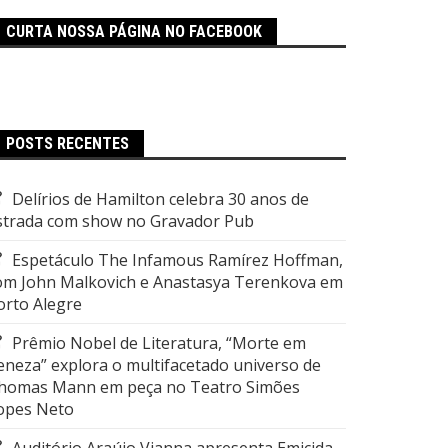
CURTA NOSSA PÁGINA NO FACEBOOK
POSTS RECENTES
Delírios de Hamilton celebra 30 anos de
strada com show no Gravador Pub
Espetáculo The Infamous Ramírez Hoffman,
om John Malkovich e Anastasya Terenkova em
orto Alegre
Prêmio Nobel de Literatura, “Morte em
eneza” explora o multifacetado universo de
homas Mann em peça no Teatro Simões
opes Neto
Auditório Araújo Vianna apresenta Emicida