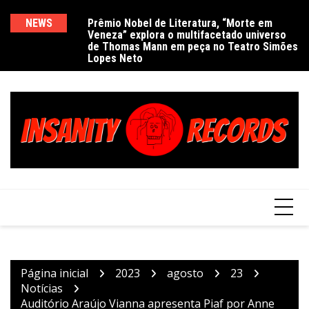
Ir
para
NEWS
Prêmio Nobel de Literatura, “Morte em
De
Veneza” explora o multifacetado universo
e
o
de Thomas Mann em peça no Teatro Simões
conteúdo
Lopes Neto
Página inicial
2023
agosto
23
Notícias
Auditório Araújo Vianna apresenta Piaf por Anne