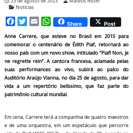
23 de agosto de 2023
Mateus Rister
Notícias
Facebook
Twitter
Email
WhatsApp
Share
Post
Anne Carrere, que esteve no Brasil em 2015 para
comemorar o centenário de Édith Piaf, retornará ao
nosso país com um novo show, intitulado “Piaf! Non, je
ne regrette rein”. A cantora francesa, aclamada pelas
suas performances ao vivo, subirá ao palco do
Auditório Araújo Vianna, no dia 25 de agosto, para dar
vida a um repertório belíssimo, que faz parte do
patrimônio cultural mundial.
E
m cena, Carrere terá a companhia de quatro maestros
e de uma orquestra, em um espetáculo que percorre