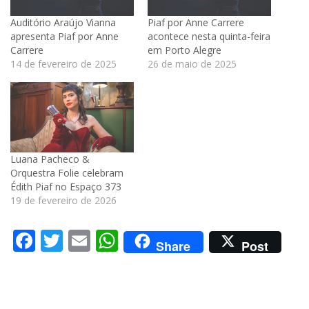
Auditório Araújo Vianna
Piaf por Anne Carrere
apresenta Piaf por Anne
acontece nesta quinta-feira
Carrere
em Porto Alegre
14 de fevereiro de 2025
26 de maio de 2025
Luana Pacheco &
Orquestra Folie celebram
Édith Piaf no Espaço 373
19 de fevereiro de 2026
Facebook
Twitter
Email
WhatsApp
Share
Post