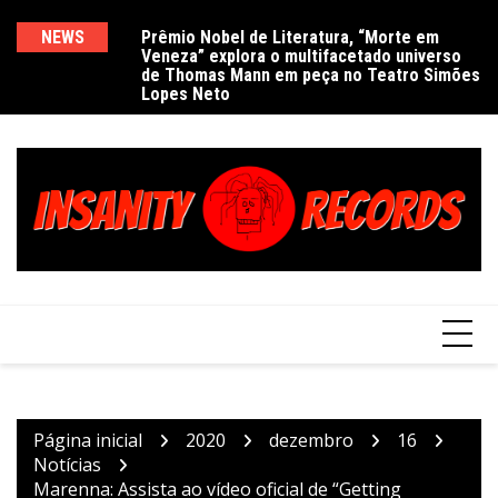
Ir
para
NEWS
Prêmio Nobel de Literatura, “Morte em
De
Veneza” explora o multifacetado universo
e
o
de Thomas Mann em peça no Teatro Simões
conteúdo
Lopes Neto
Página inicial
2020
dezembro
16
Notícias
Marenna: Assista ao vídeo oficial de “Getting