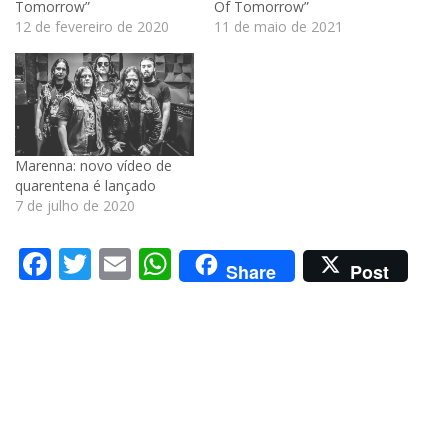
Tomorrow”
Of Tomorrow”
12 de fevereiro de 2020
11 de maio de 2021
Marenna: novo vídeo de
quarentena é lançado
7 de julho de 2020
Facebook
Twitter
Email
WhatsApp
Share
Post