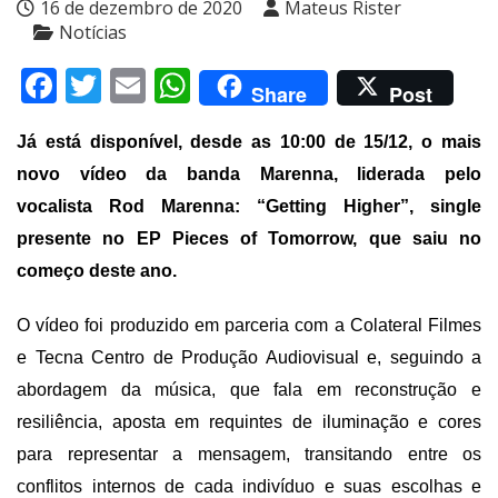
16 de dezembro de 2020
Mateus Rister
Notícias
Facebook
Twitter
Email
WhatsApp
Share
Post
Já está disponível,
desde as 10:00 de 15/12, o mais
novo vídeo da banda Marenna, liderada pelo
vocalista Rod Marenna: “Getting Higher”, single
presente no EP Pieces of Tomorrow, que saiu no
começo deste ano.
O vídeo foi produzido em parceria com a Colateral Filmes
e Tecna Centro de Produção Audiovisual e, seguindo a
abordagem da música, que fala em reconstrução e
resiliência, aposta em requintes de iluminação e cores
para representar a mensagem, transitando entre os
conflitos internos de cada indivíduo e suas escolhas e