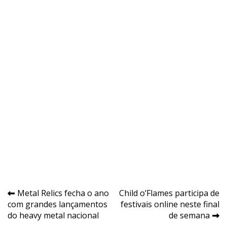
Navegação
Metal Relics fecha o ano
Child o’Flames participa de
com grandes lançamentos
festivais online neste final
de
do heavy metal nacional
de semana