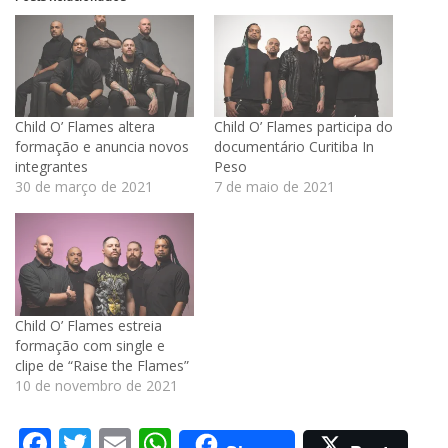
Child O’ Flames altera
Child O’ Flames participa do
formação e anuncia novos
documentário Curitiba In
integrantes
Peso
30 de março de 2021
7 de maio de 2021
Child O’ Flames estreia
formação com single e
clipe de “Raise the Flames”
10 de novembro de 2021
Facebook
Twitter
Email
WhatsApp