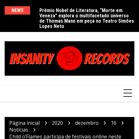
Ir
para
NEWS
Prêmio Nobel de Literatura, “Morte em
De
Veneza” explora o multifacetado universo
e
o
de Thomas Mann em peça no Teatro Simões
conteúdo
Lopes Neto
Página inicial
2020
dezembro
16
Notícias
Child o’Flames participa de festivais online neste