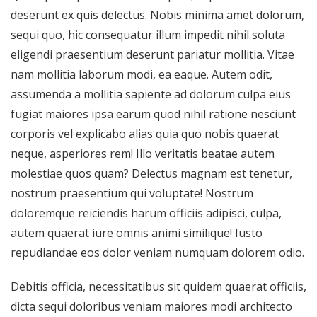
deserunt ex quis delectus. Nobis minima amet dolorum,
sequi quo, hic consequatur illum impedit nihil soluta
eligendi praesentium deserunt pariatur mollitia. Vitae
nam mollitia laborum modi, ea eaque. Autem odit,
assumenda a mollitia sapiente ad dolorum culpa eius
fugiat maiores ipsa earum quod nihil ratione nesciunt
corporis vel explicabo alias quia quo nobis quaerat
neque, asperiores rem! Illo veritatis beatae autem
molestiae quos quam? Delectus magnam est tenetur,
nostrum praesentium qui voluptate! Nostrum
doloremque reiciendis harum officiis adipisci, culpa,
autem quaerat iure omnis animi similique! Iusto
repudiandae eos dolor veniam numquam dolorem odio.
Debitis officia, necessitatibus sit quidem quaerat officiis,
dicta sequi doloribus veniam maiores modi architecto