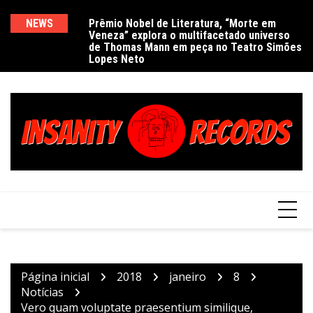
Ir
para
NEWS
Prêmio Nobel de Literatura, “Morte em
De
Veneza” explora o multifacetado universo
e
o
de Thomas Mann em peça no Teatro Simões
conteúdo
Lopes Neto
Página inicial
2018
janeiro
8
Notícias
Vero quam voluptate praesentium similique,