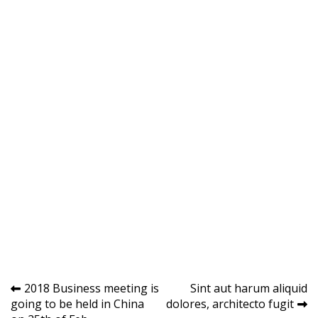
Navegação
2018 Business meeting is
Sint aut harum aliquid
going to be held in China
dolores, architecto fugit
de