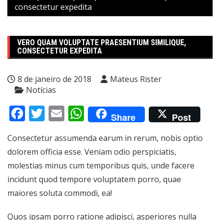
consectetur expedita
VERO QUAM VOLUPTATE PRAESENTIUM SIMILIQUE,
CONSECTETUR EXPEDITA
8 de janeiro de 2018
Mateus Rister
Notícias
Facebook
Twitter
Email
WhatsApp
Share
Post
Consectetur assumenda earum in rerum, nobis optio
dolorem officia esse. Veniam odio perspiciatis,
molestias minus cum temporibus quis, unde facere
incidunt quod tempore voluptatem porro, quae
maiores soluta commodi, ea!
Quos ipsam porro ratione adipisci, asperiores nulla