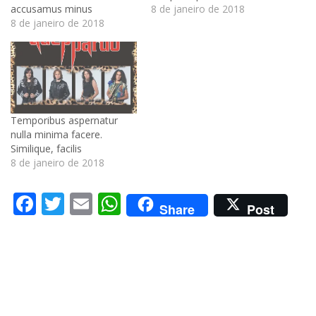
accusamus minus
8 de janeiro de 2018
8 de janeiro de 2018
Temporibus aspernatur
nulla minima facere.
Similique, facilis
8 de janeiro de 2018
Facebook
Twitter
Email
WhatsApp
Share
Post