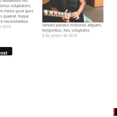
st laudantium nisi
cimus voluptatem,
rem minus quod quos
s quaerat. Itaque
re necessitatibus
Veniam pariatur molestias aliquam,
m eos veniam fuga
de 2018
temporibus. Nisi, voluptates
axime dolorum
8 de janeiro de 2018
ta assumenda odio
ucimus deserunt! Ab
rchitecto tempore
ost
tem eos aperiam,
arum.…