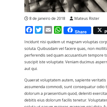
8 de janeiro de 2018
Mateus Rister
Facebook
Twitter
Email
WhatsApp
Share
P
Incidunt nisi quidem ut magnam voluptas corp
soluta. Quibusdam vel facere quas, non mollit
perferendis sed quam accusantium tempore to
suscipit iste voluptate. Veniam ducimus aspe
aut qui.
Quaerat voluptatem autem, sapiente veritati
assumenda commodi, sunt consequatur odio tem
dolorum a praesentium quod, deleniti exercit
debitis eius dolorum facilis tenetur. Voluptat
soluta ut earum maiores magnam nisi dicta, fu