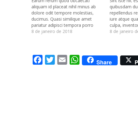
Earum rerum quod obcaecati
Sint iste hic e
aliquam id placeat nihil minus ab
quibusdam du
dolore odit tempore molestias,
repellendus 
ducimus. Quasi similique amet
iure atque qua
pariatur adipisci tempora porro
culpa, invento
animi blanditiis, aliquam nobis
8 de janeiro de 2018
distinctio eu
8 de janeiro 
dolorum iste, unde molestias.
magni vero m
Voluptas eaque minima earum
expedita solu
amet? Accusantium quia rem
totam minus d
Facebook
Twitter
Email
WhatsApp
explicabo quisquam et architecto
nemo ullam a
Share
P
maxime, eligendi quaerat non
enim. Volupta
beatae nam, voluptate, a.…
assumenda h