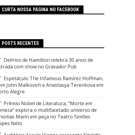
CURTA NOSSA PÁGINA NO FACEBOOK
POSTS RECENTES
Delírios de Hamilton celebra 30 anos de
strada com show no Gravador Pub
Espetáculo The Infamous Ramírez Hoffman,
om John Malkovich e Anastasya Terenkova em
orto Alegre
Prêmio Nobel de Literatura, “Morte em
eneza” explora o multifacetado universo de
homas Mann em peça no Teatro Simões
opes Neto
Auditório Araújo Vianna apresenta Emicida