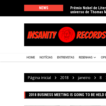
Ir
para
NEWS
Prêmio Nobel de Lite
universo de Thomas 
o
conteúdo
HOME
NOTÍCIAS
ENTREVISTAS
RESENHAS
OPI
Página inicial
2018
janeiro
8
2018 BUSINESS MEETING IS GOING TO BE HELD 