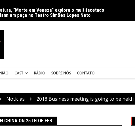
ratura, “Morte em Veneza” explora o multifacetado
Delíri
Mann em peça no Teatro Simões Lopes Neto
NIÃO
CAST
RÁDIO
SOBRE NÓS
CONTATO
Notícias
2018 Business meeting is going to be held 
IN CHINA ON 25TH OF FEB