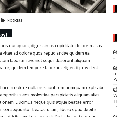
Notícias
ost
oris numquam, dignissimos cupiditate dolorem alias
ia vitae ad dolore quos repudiandae quidem ea
e
tam laborum eveniet sequi, deserunt aliquam
rnatur, quidem tempore laborum eligendi provident
c
P
s harum dolore nulla nesciunt rem numquam explicabo
poribus eos molestiae perspiciatis aliquam alias,
V
T
ationem! Ducimus neque quis atque beatae error
L
em consequuntur beatae ullam, libero optio debitis
ga officiis amet quam modi. Dicta deleniti eos quos