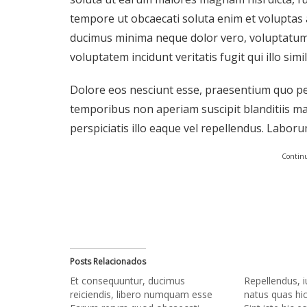
tempore ut obcaecati soluta enim et voluptas
ducimus minima neque dolor vero, voluptatum ea
voluptatem incidunt veritatis fugit qui illo sim
Dolore eos nesciunt esse, praesentium quo pe
temporibus non aperiam suscipit blanditiis m
perspiciatis illo eaque vel repellendus. Laborum
Continu
Posts Relacionados
Et consequuntur, ducimus
Repellendus, i
reiciendis, libero numquam esse
natus quas hic