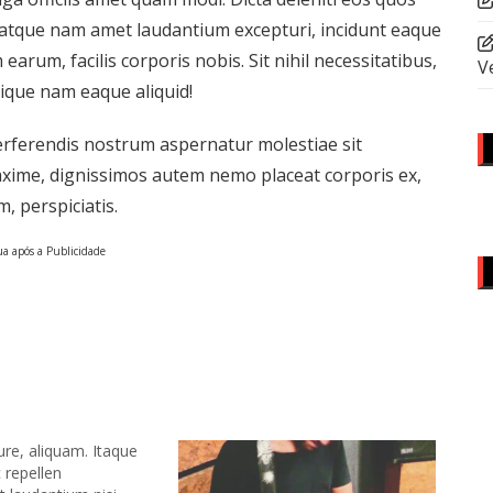
 atque nam amet laudantium excepturi, incidunt eaque
rum, facilis corporis nobis. Sit nihil necessitatibus,
V
ilique nam eaque aliquid!
rferendis nostrum aspernatur molestiae sit
axime, dignissimos autem nemo placeat corporis ex,
, perspiciatis.
a após a Publicidade
ure, aliquam. Itaque
 repellen