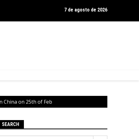
7 de agosto de 2026
os de Hamilton celebra 30 anos de estrada com show no Gravador
in China on 25th of Feb
SEARCH
Pesquisar