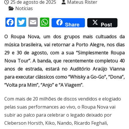
25 de agosto de 2025
Mateus Rister
Notícias
Facebook
Twitter
Email
WhatsApp
Share
Post
O Roupa Nova, um dos grupos mais cultuados da
música brasileira, vai retornar a Porto Alegre, nos dias
29 e 30 de agosto, com a sua “Simplesmente Roupa
Nova Tour”. A banda, que recentemente completou 40
anos de estrada, estará no Auditório Araújo Vianna
para executar clássicos como “Whisky a Go-Go”, “Dona”,
“Volta pra Mim”, “Anjo” e “A Viagem”.
Com mais de 20 milhões de discos vendidos e elogiado
pelas suas performances ao vivo, o Roupa Nova vai
subir ao palco para celebrar o legado deixado por
Cleberson Horsth, Kiko, Nando, Ricardo Feghali,