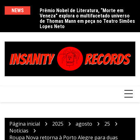
Ir
para
NEWS
Prêmio Nobel de Literatura, “Morte em
De
Veneza” explora o multifacetado universo
e
o
de Thomas Mann em peça no Teatro Simões
conteúdo
Lopes Neto
Página inicial
2025
agosto
25
Notícias
Roupa Nova retorna à Porto Alegre para duas