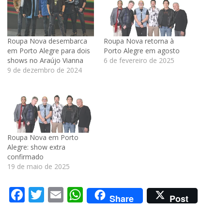
Roupa Nova desembarca
Roupa Nova retorna à
em Porto Alegre para dois
Porto Alegre em agosto
shows no Araújo Vianna
6 de fevereiro de 2025
9 de dezembro de 2024
Roupa Nova em Porto
Alegre: show extra
confirmado
19 de maio de 2025
Facebook
Twitter
Email
WhatsApp
Share
Post