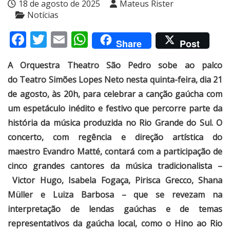
18 de agosto de 2025
Mateus Rister
Notícias
Facebook
Twitter
Email
WhatsApp
Share
Post
A Orquestra Theatro São Pedro sobe ao palco
do Teatro Simões Lopes Neto nesta quinta-feira, dia 21
de agosto, às 20h, para celebrar a canção gaúcha com
um espetáculo inédito e festivo que percorre parte da
história da música produzida no Rio Grande do Sul. O
concerto, com regência e direção artística do
maestro Evandro Matté, contará com a participação de
cinco grandes cantores da música tradicionalista –
Victor Hugo, Isabela Fogaça, Pirisca Grecco, Shana
Müller e Luiza Barbosa – que se revezam na
interpretação de lendas gaúchas e de temas
representativos da gaúcha local, como o Hino ao Rio