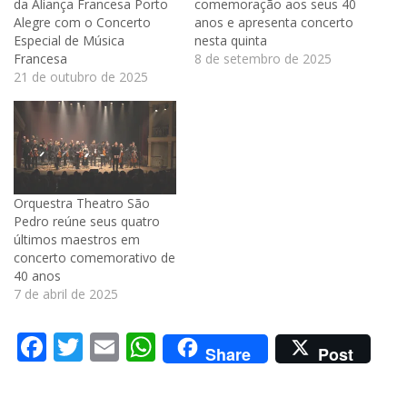
da Aliança Francesa Porto
comemoração aos seus 40
Alegre com o Concerto
anos e apresenta concerto
Especial de Música
nesta quinta
Francesa
8 de setembro de 2025
21 de outubro de 2025
Orquestra Theatro São
Pedro reúne seus quatro
últimos maestros em
concerto comemorativo de
40 anos
7 de abril de 2025
Facebook
Twitter
Email
WhatsApp
Share
Post