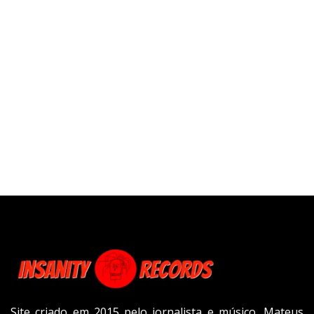
Site criado em 2015 pelo jornalista e músico, Mateus