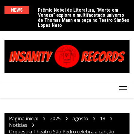
Ir
para
NEWS
Prêmio Nobel de Literatura, “Morte em
De
Veneza” explora o multifacetado universo
e
o
de Thomas Mann em peça no Teatro Simões
conteúdo
Lopes Neto
Página inicial
2025
agosto
18
Notícias
Orquestra Theatro São Pedro celebra a canção