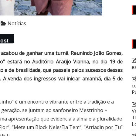
Notícias
ost
5 acabou de ganhar uma turnê. Reunindo João Gomes,
o” estará no Auditório Araújo Vianna, no dia 19 de
e
 e de brasilidade, que passeia pelos sucessos desses
. A venda dos ingressos vai iniciar amanhã, dia 5 de
c
P
uinho” é um encontro vibrante entre a tradição e a
 geração, se juntam ao sanfoneiro Mestrinho –
V
T
uma apresentação que evidencia a alma e a pluralidade
L
 Flor”, “Mete um Block Nele/Ela Tem”, “Arriadin por Tu”
list.