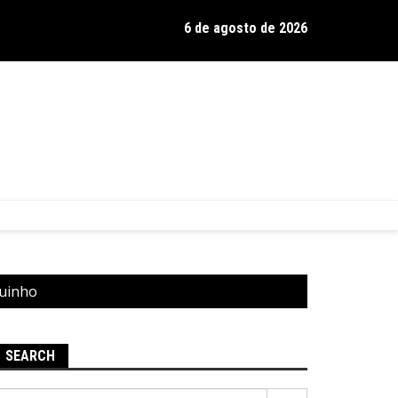
6 de agosto de 2026
os de Hamilton celebra 30 anos de estrada com show no Gravador
guinho
SEARCH
Pesquisar