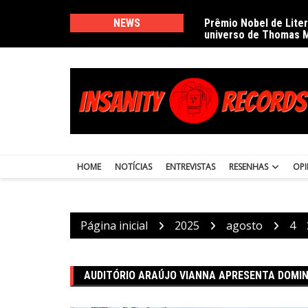
Ir
para
NEWS
Prêmio Nobel de Lite
universo de Thomas 
o
conteúdo
HOME
NOTÍCIAS
ENTREVISTAS
RESENHAS
OPI
Página inicial
2025
agosto
4
AUDITÓRIO ARAÚJO VIANNA APRESENTA DOMI