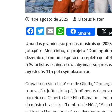
4 de agosto de 2025
Mateus Rister
Facebook
Twitter
Email
WhatsApp
Share
P
Uma das grandes surpresas musicais de 202
Jota.pê e Mestrinho, o projeto “Dominguinh
dezembro, com um espetáculo repleto de afeto
três artistas e ainda traz algumas surpresas
agosto, às 11h pela sympla.com.br.
Gravado no sítio histórico de Olinda, “Doming
renovação. João e Jota.pê, fenômenos da nova
parceiro de Gilberto Gil e Elba Ramalho – em 
da música brasileira. “Lembrei de Nós”, “Beija
e “Flor de Flamboyant” são os destaques do set