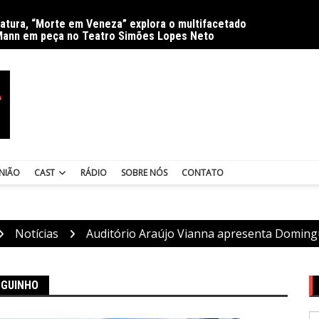
ratura, “Morte em Veneza” explora o multifacetado
Delíri
Mann em peça no Teatro Simões Lopes Neto
NIÃO
CAST
RÁDIO
SOBRE NÓS
CONTATO
Notícias
Auditório Araújo Vianna apresenta Domin
NGUINHO