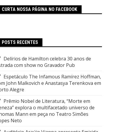
CURTA NOSSA PÁGINA NO FACEBOOK
POSTS RECENTES
Delírios de Hamilton celebra 30 anos de
strada com show no Gravador Pub
Espetáculo The Infamous Ramírez Hoffman,
om John Malkovich e Anastasya Terenkova em
orto Alegre
Prêmio Nobel de Literatura, “Morte em
eneza” explora o multifacetado universo de
homas Mann em peça no Teatro Simões
opes Neto
Auditório Araújo Vianna apresenta Emicida