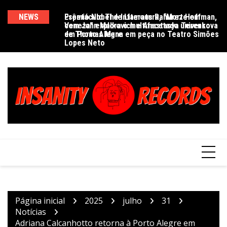
Ir
para
bra 30 anos de
NEWS
Espetáculo The Infamous Ramírez Hoffman,
Prêmio Nobel de Literatura, “Morte em
De
vador Pub
com John Malkovich e Anastasya Terenkova
Veneza” explora o multifacetado universo
e
o
em Porto Alegre
de Thomas Mann em peça no Teatro Simões
conteúdo
Lopes Neto
Página inicial
2025
julho
31
Notícias
Adriana Calcanhotto retorna à Porto Alegre em