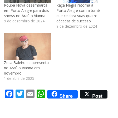
Roupa Nova desembarca
Raça Negra retorna a
em Porto Alegre para dois
Porto Alegre com a turnê
shows no Araújo Vianna
que celebra suas quatro
9 de dezembro de 2024
décadas de sucesso
9 de dezembro de 2024
Zeca Baleiro se apresenta
no Araújo Vianna em
novembro
1 de abril de 2025
Facebook
Twitter
Email
WhatsApp
Share
Post