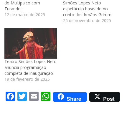
do Multipalco com
Simões Lopes Neto
Turandot
espetáculo baseado no
12 de março de 2025
conto dos Irmãos Grimm
26 de novembro de 2025
Teatro Simões Lopes Neto
anuncia programação
completa de inauguração
19 de fevereiro de 2025
Facebook
Twitter
Email
WhatsApp
Share
Post