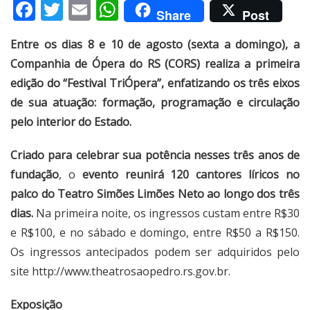
Facebook
Twitter
Email
WhatsApp
Share
Post
Entre os dias 8 e 10 de agosto (sexta a domingo), a
Companhia de Ópera do RS (CORS) realiza a primeira
edição do “Festival TriÓpera”, enfatizando os três eixos
de sua atuação: formação, programação e circulação
pelo interior do Estado.
Criado para celebrar sua potência nesses três anos de
fundação
, o
evento reunirá 120 cantores líricos no
palco do Teatro Simões Limões Neto ao longo dos três
dias.
Na primeira noite, os ingressos custam entre R$30
e R$100, e no sábado e domingo, entre R$50 a R$150.
Os ingressos antecipados podem ser adquiridos pelo
site
http://www.theatrosaopedro.rs.gov.br
.
Exposição