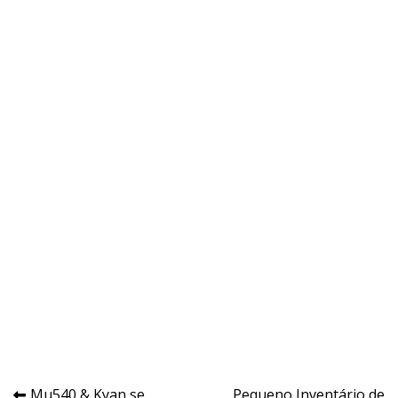
Mu540 & Kyan se
​Pequeno Inventário de