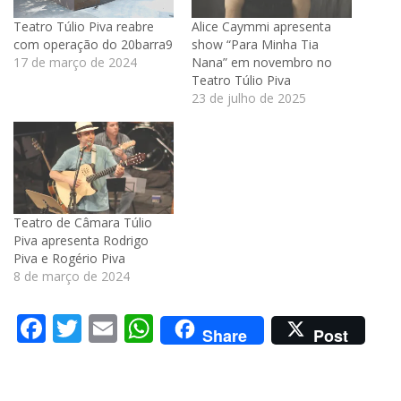
Teatro Túlio Piva reabre
Alice Caymmi apresenta
com operação do 20barra9
show “Para Minha Tia
17 de março de 2024
Nana” em novembro no
Teatro Túlio Piva
23 de julho de 2025
Teatro de Câmara Túlio
Piva apresenta Rodrigo
Piva e Rogério Piva
8 de março de 2024
Facebook
Twitter
Email
WhatsApp
Share
Post