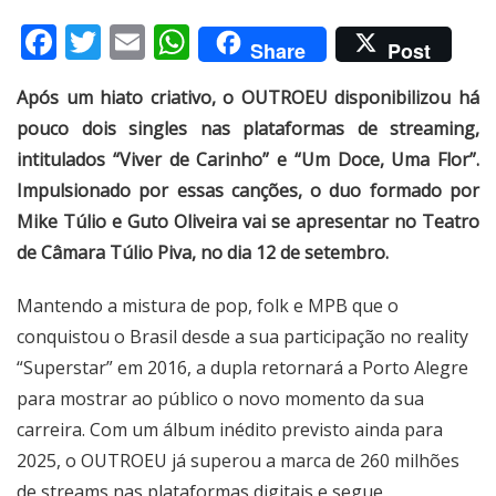
Facebook
Twitter
Email
WhatsApp
Share
Post
Após um hiato criativo, o OUTROEU disponibilizou há
pouco dois singles nas plataformas de streaming,
intitulados “Viver de Carinho” e “Um Doce, Uma Flor”.
Impulsionado por essas canções, o duo formado por
Mike Túlio e Guto Oliveira vai se apresentar no Teatro
de Câmara Túlio Piva, no dia 12 de setembro.
Mantendo a mistura de pop, folk e MPB que o
conquistou o Brasil desde a sua participação no reality
“Superstar” em 2016, a dupla retornará a Porto Alegre
para mostrar ao público o novo momento da sua
carreira. Com um álbum inédito previsto ainda para
2025, o OUTROEU já superou a marca de 260 milhões
de streams nas plataformas digitais e segue