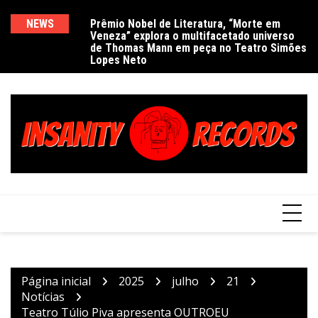
Ir
para
NEWS
Prêmio Nobel de Literatura, “Morte em
De
Veneza” explora o multifacetado universo
e
o
de Thomas Mann em peça no Teatro Simões
conteúdo
Lopes Neto
Página inicial
2025
julho
21
Notícias
Teatro Túlio Piva apresenta OUTROEU