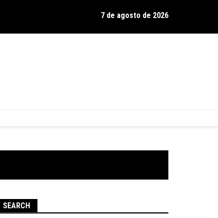
7 de agosto de 2026
os de Hamilton celebra 30 anos de estrada com show no Gravador
SEARCH