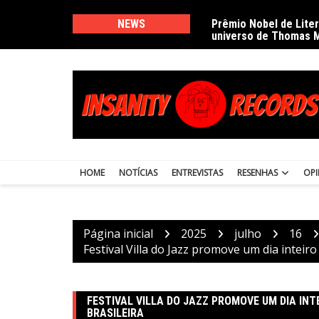
Ir
para
NEWS
Prêmio Nobel de Lite
universo de Thomas 
o
conteúdo
HOME
NOTÍCIAS
ENTREVISTAS
RESENHAS
OPI
Página inicial
2025
julho
16
Festival Villa do Jazz promove um dia inteiro
FESTIVAL VILLA DO JAZZ PROMOVE UM DIA IN
BRASILEIRA