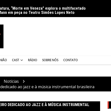
ratura, “Morte em Veneza” explora o multifacetado
Delíri
Mann em peça no Teatro Simões Lopes Neto
NIÃO
CAST
RÁDIO
SOBRE NÓS
CONTATO
Notícias
 dedicado ao jazz e à música instrumental brasileira
TEIRO DEDICADO AO JAZZ E À MÚSICA INSTRUMENTAL