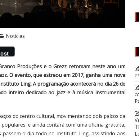
Notícias
ost
 a Branco Produções e o Grezz retomam neste ano um
o Jazz. O evento, que estreou em 2017, ganha uma nova
e
nstituto Ling. A programação acontecerá no dia 26 de
o inteiro dedicado ao jazz e à música instrumental
c
P
paços do centro cultural, movimentando dois palcos da
V
populares, e ainda contará com uma oficina gratuita,
T
s passem o dia todo no Instituto Ling, assistindo aos
L