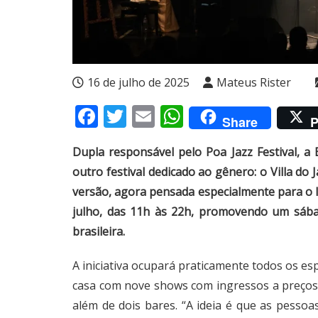
16 de julho de 2025
Mateus Rister
Facebook
Twitter
Email
WhatsApp
Share
P
Dupla responsável pelo Poa Jazz Festival,
outro festival dedicado ao gênero: o Villa d
versão, agora pensada especialmente para o I
julho, das 11h às 22h, promovendo um sábad
brasileira.
A iniciativa ocupará praticamente todos os es
casa com nove shows com ingressos a preços 
além de dois bares. “A ideia é que as pessoa