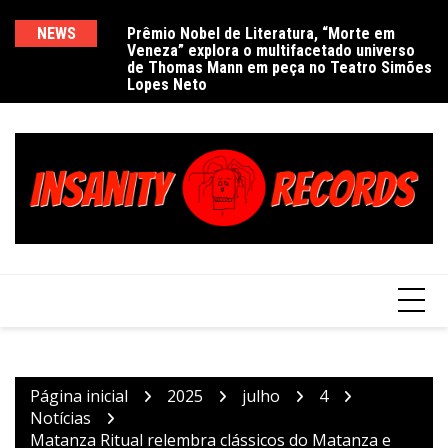
Ir
para
NEWS
Prêmio Nobel de Literatura, “Morte em
De
Veneza” explora o multifacetado universo
e
o
de Thomas Mann em peça no Teatro Simões
conteúdo
Lopes Neto
Página inicial
2025
julho
4
Notícias
Matanza Ritual relembra clássicos do Matanza e