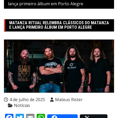
lança primeiro álbum em Porto Alegre
MATANZA RITUAL RELEMBRA CLÁSSICOS DO MATANZA
E LANÇA PRIMEIRO ÁLBUM EM PORTO ALEGRE
4 de julho de 2025
Mateus Rister
Notícias
Facebook
Twitter
Email
WhatsApp