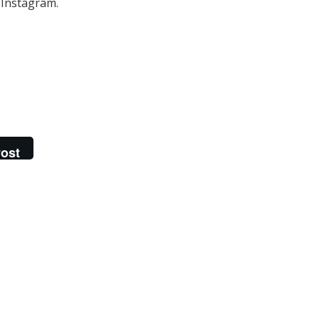
o Instagram
.
ost