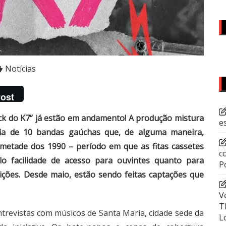
Notícias
ost
ock do K7” já estão em andamento! A produção mistura
e
ria de 10 bandas gaúchas que, de alguma maneira,
 metade dos 1990 – período em que as fitas cassetes
c
elo facilidade de acesso para ouvintes quanto para
P
ições. Desde maio, estão sendo feitas captações que
V
T
trevistas com músicos de Santa Maria, cidade sede da
L