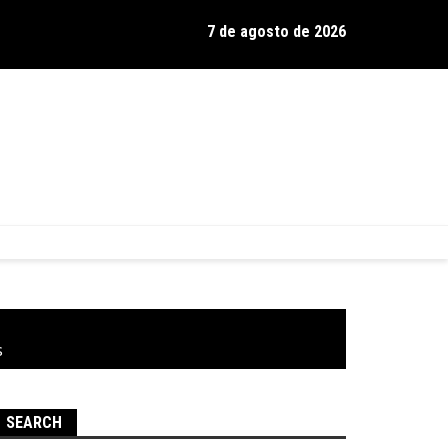
7 de agosto de 2026
os de Hamilton celebra 30 anos de estrada com show no Gravador
s
SEARCH