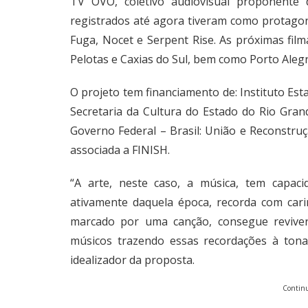
TV OVO, coletivo audiovisual proponente d
registrados até agora tiveram como protago
Fuga, Nocet e Serpent Rise. As próximas fil
Pelotas e Caxias do Sul, bem como Porto Aleg
O projeto tem financiamento de: Instituto Est
Secretaria da Cultura do Estado do Rio Grand
Governo Federal – Brasil: União e Reconstru
associada a FINISH.
“A arte, neste caso, a música, tem capac
ativamente daquela época, recorda com car
marcado por uma canção, consegue reviver
músicos trazendo essas recordações à tona
idealizador da proposta.
Continu