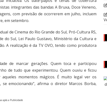
a iniciativa. Os bate-papos e cenas de cobertura
nistas integrantes das bandas A Bruxa, Doce Veneno,
magens, com previsão de ocorrerem em julho, incluem
V
re, em setembro.
adual de Cinema do Rio Grande do Sul, Pró-Cultura RS,
e do Sul, Lei Paulo Gustavo, Ministério da Cultura e
ção. A realização é da TV OVO, tendo como produtora
idade de marcar gerações. Quem toca e participou
inho de tudo que experimentou. Quem ouviu e ficou
 aqueles momentos mágicos. É muito legal ver os
, se emocionando”, afirma o diretor Marcos Borba,
a após a Publicidade