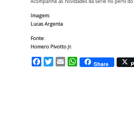
Acompanhe as novidades da série no
perfil d
Imagem:
Lucas Argenta
Fonte:
Homero Pivotto Jr.
Facebook
Twitter
Email
WhatsApp
Share
P