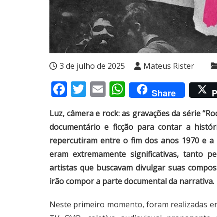
3 de julho de 2025
Mateus Rister
Facebook
Twitter
Email
WhatsApp
Share
P
Luz, câmera e rock: as gravações da série “R
documentário e ficção para contar a histó
repercutiram entre o fim dos anos 1970 e a
eram extremamente significativas, tanto p
artistas que buscavam divulgar suas compos
irão compor a parte documental da narrativa.
Neste primeiro momento, foram realizadas en