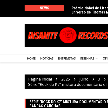
Ir
para
NEWS
Prêmio Nobel de Lite
universo de Thomas 
o
conteúdo
HOME
NOTÍCIAS
ENTREVISTAS
RESENHAS
OPI
Página inicial
2025
julho
3
Série “Rock do K7” mistura documentário e f
SÉRIE “ROCK DO K7” MISTURA DOCUMENTÁRIO 
BANDAS GAÚCHAS