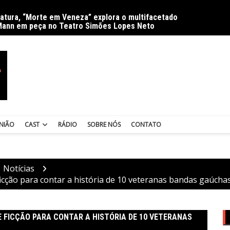
ratura, “Morte em Veneza” explora o multifacetado
Delíri
Mann em peça no Teatro Simões Lopes Neto
NIÃO
CAST
RÁDIO
SOBRE NÓS
CONTATO
Notícias
icção para contar a história de 10 veteranas bandas gaúcha
E FICÇÃO PARA CONTAR A HISTÓRIA DE 10 VETERANAS