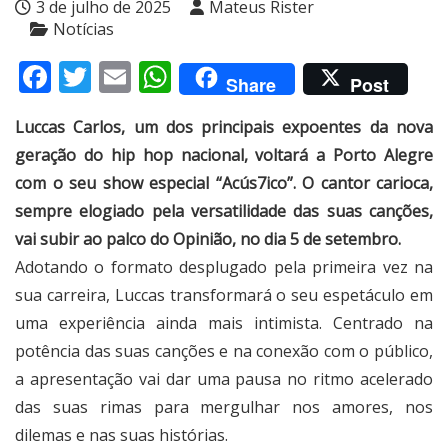
3 de julho de 2025
Mateus Rister
Notícias
Facebook
Twitter
Email
WhatsApp
Share
Post
Luccas Carlos, um dos principais expoentes da nova
geração do hip hop nacional, voltará a Porto Alegre
com o seu show especial “Acús7ico”. O cantor carioca,
sempre elogiado pela versatilidade das suas canções,
vai subir ao palco do Opinião, no dia 5 de setembro.
Adotando o formato desplugado pela primeira vez na
sua carreira, Luccas transformará o seu espetáculo em
uma experiência ainda mais intimista. Centrado na
potência das suas canções e na conexão com o público,
a apresentação vai dar uma pausa no ritmo acelerado
das suas rimas para mergulhar nos amores, nos
dilemas e nas suas histórias.