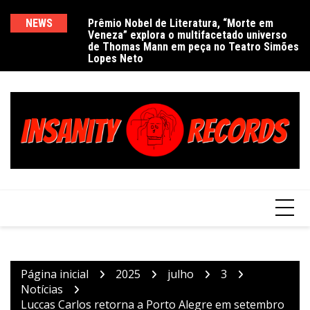
Ir
para
NEWS
Prêmio Nobel de Literatura, “Morte em
De
Veneza” explora o multifacetado universo
e
o
de Thomas Mann em peça no Teatro Simões
conteúdo
Lopes Neto
Página inicial
2025
julho
3
Notícias
Luccas Carlos retorna a Porto Alegre em setembro