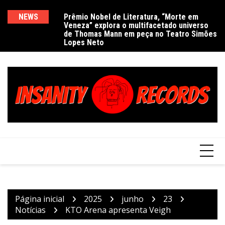
Ir
para
NEWS
Prêmio Nobel de Literatura, “Morte em
De
Veneza” explora o multifacetado universo
e
o
de Thomas Mann em peça no Teatro Simões
conteúdo
Lopes Neto
Página inicial
2025
junho
23
Notícias
KTO Arena apresenta Veigh