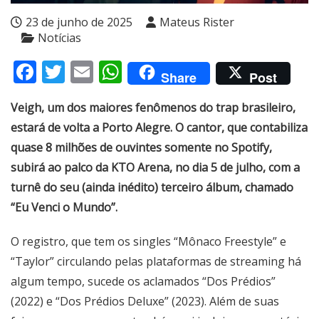
23 de junho de 2025
Mateus Rister
Notícias
Facebook
Twitter
Email
WhatsApp
Share
Post
Veigh, um dos maiores fenômenos do trap brasileiro,
estará de volta a Porto Alegre. O cantor, que contabiliza
quase 8 milhões de ouvintes somente no Spotify,
subirá ao palco da KTO Arena, no dia 5 de julho, com a
turnê do seu (ainda inédito) terceiro álbum, chamado
“Eu Venci o Mundo”.
O registro, que tem os singles “Mônaco Freestyle” e
“Taylor” circulando pelas plataformas de streaming há
algum tempo, sucede os aclamados “Dos Prédios”
(2022) e “Dos Prédios Deluxe” (2023). Além de suas