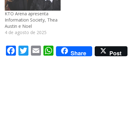
KTO Arena apresenta
Information Society, Thea
Austin e Noel
4 de agosto de 2025
Facebook
Twitter
Email
WhatsApp
Share
Post