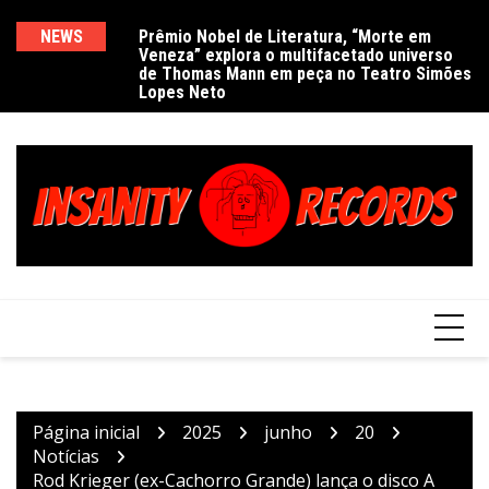
Ir
para
NEWS
Prêmio Nobel de Literatura, “Morte em
De
Veneza” explora o multifacetado universo
e
o
de Thomas Mann em peça no Teatro Simões
conteúdo
Lopes Neto
Página inicial
2025
junho
20
Notícias
Rod Krieger (ex-Cachorro Grande) lança o disco A