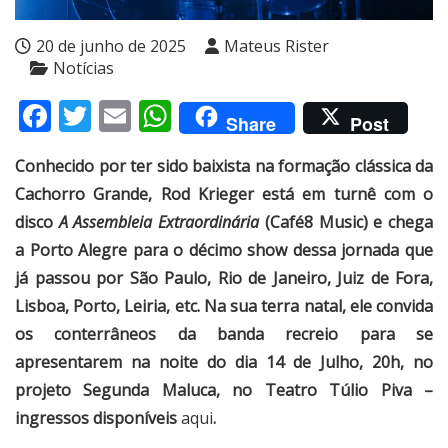
20 de junho de 2025
Mateus Rister
Notícias
Facebook
Twitter
Email
WhatsApp
Share
Post
Conhecido por ter sido baixista na formação clássica da
Cachorro Grande, Rod Krieger está em turnê com o
disco
A Assembleia Extraordinária
(Café8 Music) e chega
a Porto Alegre para o décimo show dessa jornada que
já passou por São Paulo, Rio de Janeiro, Juiz de Fora,
Lisboa, Porto, Leiria, etc. Na sua terra natal, ele convida
os conterrâneos da banda recreio para se
apresentarem na noite do dia 14 de Julho, 20h, no
projeto Segunda Maluca, no Teatro Túlio Piva –
ingressos disponíveis
aqui
.