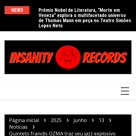
Ir
para
NEWS
Prêmio Nobel de Literatura, “Morte em
De
Veneza” explora o multifacetado universo
e
o
de Thomas Mann em peça no Teatro Simões
conteúdo
Lopes Neto
Página inicial
2025
junho
13
Notícias
Quinteto francês OZMA traz seu jazz explosivo