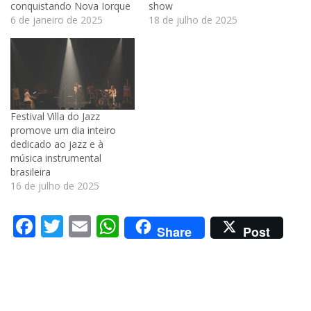
conquistando Nova Iorque
show
6 de janeiro de 2025
18 de julho de 2025
Festival Villa do Jazz
promove um dia inteiro
dedicado ao jazz e à
música instrumental
brasileira
16 de julho de 2025
Facebook
Twitter
Email
WhatsApp
Share
Post