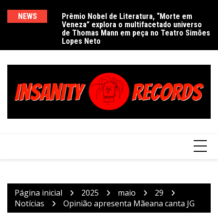
Ir
para
NEWS
Prêmio Nobel de Literatura, “Morte em
De
Veneza” explora o multifacetado universo
e
o
de Thomas Mann em peça no Teatro Simões
conteúdo
Lopes Neto
Página inicial
2025
maio
29
Notícias
Opinião apresenta Mãeana canta JG