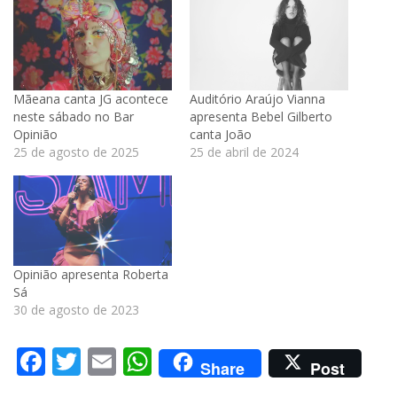
Mãeana canta JG acontece
Auditório Araújo Vianna
neste sábado no Bar
apresenta Bebel Gilberto
Opinião
canta João
25 de agosto de 2025
25 de abril de 2024
Opinião apresenta Roberta
Sá
30 de agosto de 2023
Facebook
Twitter
Email
WhatsApp
Share
Post