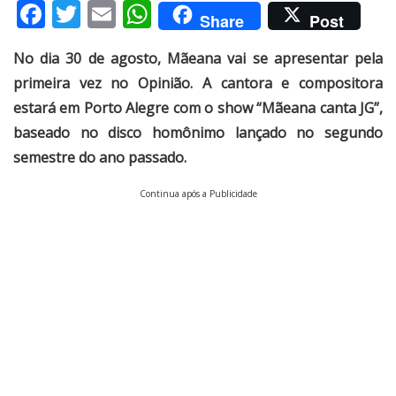
Facebook
Twitter
Email
WhatsApp
Share
Post
No dia 30 de agosto, Mãeana vai se apresentar pela
primeira vez no Opinião. A cantora e compositora
estará em Porto Alegre com o show “Mãeana canta JG”,
baseado no disco homônimo lançado no segundo
semestre do ano passado.
Continua após a Publicidade