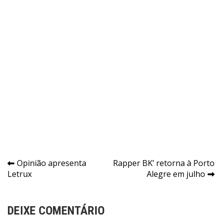
Navegação
Opinião apresenta
Rapper BK’ retorna à Porto
Letrux
Alegre em julho
de
Post
DEIXE COMENTÁRIO