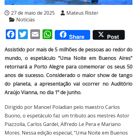
27 de maio de 2025
Mateus Rister
Notícias
Facebook
Twitter
Email
WhatsApp
Share
Post
Assistido por mais de 5 milhões de pessoas ao redor do
mundo, o espetáculo “Uma Noite em Buenos Aires”
retornará a Porto Alegre para comemorar os seus 50
anos de sucesso. Considerado o maior show de tango
do planeta, a apresentação vai ocorrer no Auditório
Araújo Vianna, no dia 1º de junho.
Dirigido por Manoel Poladian pelo maestro Carlos
Buono, o espetáculo faz um tributo aos mestres Astor
Piazzolla, Carlos Gardel, Alfredo Le Pera e Mariano
Mores. Nessa edição especial, “Uma Noite em Buenos