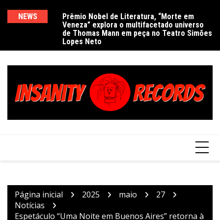
Ir
para
NEWS
Prêmio Nobel de Literatura, “Morte em
De
Veneza” explora o multifacetado universo
e
o
de Thomas Mann em peça no Teatro Simões
conteúdo
Lopes Neto
Página inicial
2025
maio
27
Notícias
Espetáculo “Uma Noite em Buenos Aires” retorna à