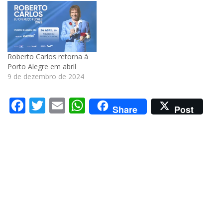
Roberto Carlos retorna à
Porto Alegre em abril
9 de dezembro de 2024
Facebook
Twitter
Email
WhatsApp
Share
Post